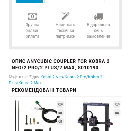
Зручна
Наявність
Відправка в
онлайн
технічної
день
оплата
підтримки
замовлення
ОПИС ANYCUBIC COUPLER FOR KOBRA 2
NEO/2 PRO/2 PLUS/2 MAX, S010190
Муфта вісі Z для
Kobra 2 Neo
/
Kobra 2 Pro
/
Kobra 2
Plus
/
Kobra 2 Max
РЕКОМЕНДОВАНІ ТОВАРИ
-7