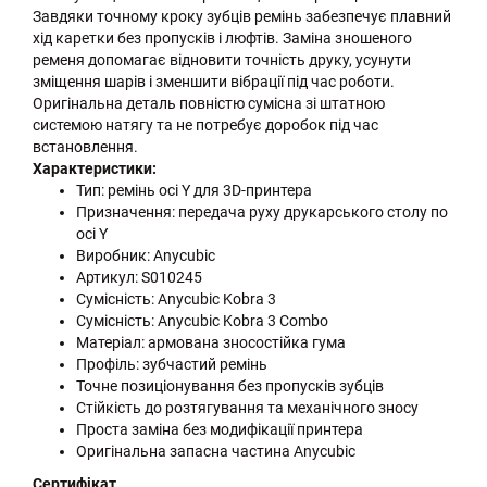
Завдяки точному кроку зубців ремінь забезпечує плавний
хід каретки без пропусків і люфтів. Заміна зношеного
ременя допомагає відновити точність друку, усунути
зміщення шарів і зменшити вібрації під час роботи.
Оригінальна деталь повністю сумісна зі штатною
системою натягу та не потребує доробок під час
встановлення.
Характеристики:
Тип: ремінь осі Y для 3D-принтера
Призначення: передача руху друкарського столу по
осі Y
Виробник: Anycubic
Артикул: S010245
Сумісність: Anycubic Kobra 3
Сумісність: Anycubic Kobra 3 Combo
Матеріал: армована зносостійка гума
Профіль: зубчастий ремінь
Точне позиціонування без пропусків зубців
Стійкість до розтягування та механічного зносу
Проста заміна без модифікації принтера
Оригінальна запасна частина Anycubic
Сертифікат