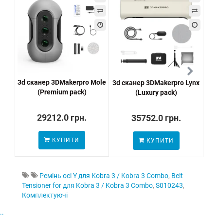
3d сканер 3DMakerpro Mole
3d сканер 3DMakerpro Lynx
С
(Premium pack)
(Luxury pack)
29212.0 грн.
35752.0 грн.
КУПИТИ
КУПИТИ
Ремінь осі Y для Kobra 3 / Kobra 3 Combo
,
Belt
Tensioner for для Kobra 3 / Kobra 3 Combo
,
S010243
,
Комплектуючі
..