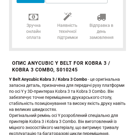
Зручна
Наявність
Відправка в
онлайн
технічної
день
оплата
підтримки
замовлення
ОПИС ANYCUBIC Y BELT FOR KOBRA 3 /
KOBRA 3 COMBO, S010245
Y Belt Anycubic Kobra 3 / Kobra 3 Combo
- це оригінальна
запасна деталь, призначена для передачі руху платформи
по осі Y у 3D-принтерах Kobra 3 та Kobra 3 Combo. Він
забезпечує точне переміщення друкарського столу,
стабільність позиціонування та високу якість друку навіть
на великих швидкостях.
Оригінальний ремінь осі Y розроблений спеціально для
принтерів Kobra 3 і Kobra 3 Combo. Він виготовлений із
міцного зносостійкого матеріалу, що витримує тривалу
експлуатацію та багаторазові цикли переміщення.