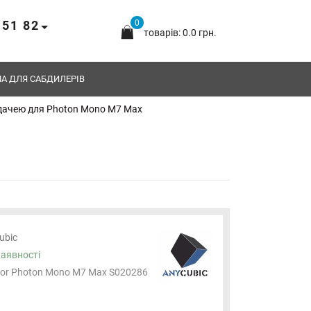
 51 82
0
товарів: 0.0 грн.
А ДЛЯ САБДИЛЕРІВ
дачею для Photon Mono M7 Max
ubic
наявності
for Photon Mono M7 Max S020286