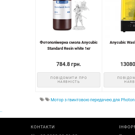
Фотополімерна смола Anycubic
Anycubic Wash
Standard Resin white 1кг
784.8 грн.
13080
ПОВІДОМИТИ ПРО
ПОВІДО
НАЯВНІСТЬ
НАЯВ
Мотор з гвинтовою передачею для Photo
..
КОНТАКТИ
ІНФОР