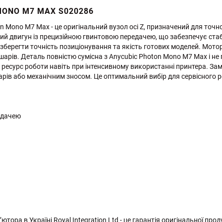
MONO M7 MAX S020286
 Mono M7 Max - це оригінальний вузол осі Z, призначений для точно
ий двигун із прецизійною гвинтовою передачею, що забезпечує стаб
берегти точність позиціонування та якість готових моделей. Мотор
 шарів. Деталь повністю сумісна з Anycubic Photon Mono M7 Max і н
ресурс роботи навіть при інтенсивному використанні принтера. За
рів або механічним зносом. Це оптимальний вибір для сервісного р
редачею
ора в Україні Royal Integration Ltd - це гарантія оригінальної проду