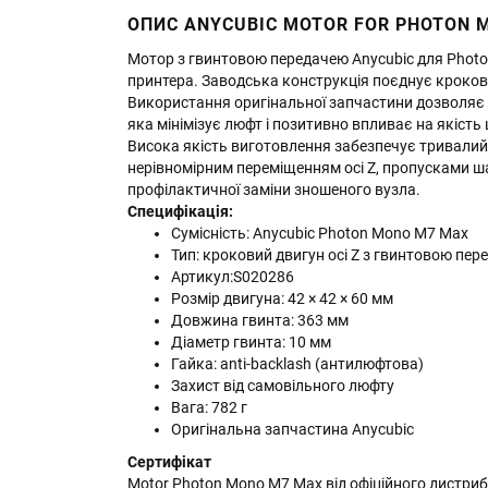
ОПИС ANYCUBIC MOTOR FOR PHOTON 
Мотор з гвинтовою передачею Anycubic для Photon
принтера. Заводська конструкція поєднує кроков
Використання оригінальної запчастини дозволяє з
яка мінімізує люфт і позитивно впливає на якість
Висока якість виготовлення забезпечує тривалий 
нерівномірним переміщенням осі Z, пропусками ша
профілактичної заміни зношеного вузла.
Специфікація:
Сумісність: Anycubic Photon Mono M7 Max
Тип: кроковий двигун осі Z з гвинтовою пе
Артикул:S020286
Розмір двигуна: 42 × 42 × 60 мм
Довжина гвинта: 363 мм
Діаметр гвинта: 10 мм
Гайка: anti-backlash (антилюфтова)
Захист від самовільного люфту
Вага: 782 г
Оригінальна запчастина Anycubic
Сертифікат
Motor Photon Mono M7 Max від офіційного дистриб’ют