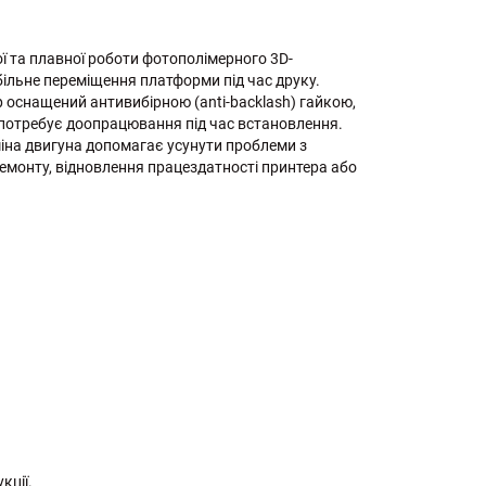
ї та плавної роботи фотополімерного 3D-
ільне переміщення платформи під час друку.
 оснащений антивибірною (anti-backlash) гайкою,
е потребує доопрацювання під час встановлення.
міна двигуна допомагає усунути проблеми з
емонту, відновлення працездатності принтера або
кції.