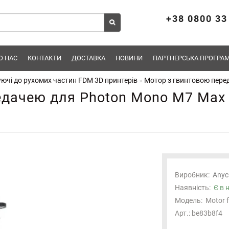
+38 0800 33
О НАС
КОНТАКТИ
ДОСТАВКА
НОВИНИ
ПАРТНЕРСЬКА ПРОГРАМ
ючі до рухомих частин FDM 3D принтерів
Мотор з гвинтовою пере
едачею для Photon Mono M7 Max
Виробник:
Anyc
Наявність:
Є в 
Модель:
Motor 
Арт.: be83b8f4