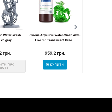
ic Water-Wash
Смола Anycubic Water-Wash ABS-
Anycubic Wash a
 кг, gray
Like 3.0 Translucent Gree...
2 грн.
959.2 грн.
10246.
ИТИ ПРО
КУПИТИ
КУП
НІСТЬ