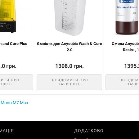
 and Cure Plus
Ємність для Anycubic Wash & Cure
Смола Anycub
2.0
Resin+, 1
.0 грн.
1308.0 грн.
1395.
МИТИ ПРО
ПОВІДОМИТИ ПРО
ПОВІДОМ
НІСТЬ
НАЯВНІСТЬ
НАЯВ
n Mono M7 Max
МАЦІЯ
ДОДАТКОВО