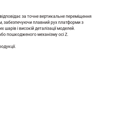
й відповідає за точне вертикальне переміщення
ом, забезпечуючи плавний рух платформи з
 шарів і високій деталізації моделей.
або пошкодженого механізму осі Z.
родукції.