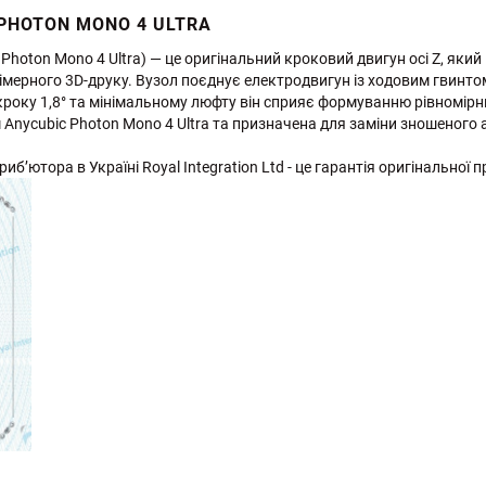
 PHOTON MONO 4 ULTRA
r Photon Mono 4 Ultra) — це оригінальний кроковий двигун осі Z, яки
імерного 3D-друку. Вузол поєднує електродвигун із ходовим гвинт
року 1,8° та мінімальному люфту він сприяє формуванню рівномірних
 Anycubic Photon Mono 4 Ultra та призначена для заміни зношеного 
иб’ютора в Україні Royal Integration Ltd - це гарантія оригінальної п