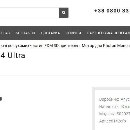
+38 0800 33
О НАС
КОНТАКТИ
ДОСТАВКА
НОВИНИ
ПАРТНЕРСЬКА ПРОГРАМ
ючі до рухомих частин FDM 3D принтерів
Мотор для Photon Mono 4
4 Ultra
Виробник:
Anyc
Наявність:
Є в 
Модель:
S02027
Арт.: c6142cfb