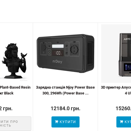
Plant-Based Resin
Зарядна станція Njoy Power Base
3D принтер Anyc
кг Black
300, 296Wh (Power Base ...
4 U
2 грн.
12184.0 грн.
15260.
МИТИ ПРО
КУПИТИ
КУ
НІСТЬ