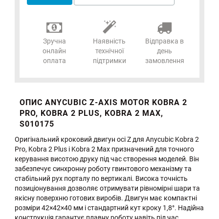
Зручна
Наявність
Відправка в
онлайн
технічної
день
оплата
підтримки
замовлення
ОПИС ANYCUBIC Z-AXIS MOTOR KOBRA 2
PRO, KOBRA 2 PLUS, KOBRA 2 MAX,
S010175
Оригінальний кроковий двигун осі Z для Anycubic Kobra 2
Pro, Kobra 2 Plus і Kobra 2 Max призначений для точного
керування висотою друку під час створення моделей. Він
забезпечує синхронну роботу гвинтового механізму та
стабільний рух порталу по вертикалі. Висока точність
позиціонування дозволяє отримувати рівномірні шари та
якісну поверхню готових виробів. Двигун має компактні
розміри 42×42×40 мм і стандартний кут кроку 1,8°. Надійна
конструкція гарантує плавну роботу навіть під час