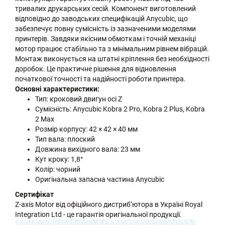
тривалих друкарських сесій. Компонент виготовлений
відповідно до заводських специфікацій Anycubic, що
забезпечує повну сумісність із зазначеними моделями
принтерів. Завдяки якісним обмоткам і точній механіці
мотор працює стабільно та з мінімальним рівнем вібрацій.
Монтаж виконується на штатні кріплення без необхідності
доробок. Це практичне рішення для відновлення
початкової точності та надійності роботи принтера.
Основні характеристики:
Тип: кроковий двигун осі Z
Сумісність: Anycubic Kobra 2 Pro, Kobra 2 Plus, Kobra
2 Max
Розмір корпусу: 42 × 42 × 40 мм
Тип вала: плоский
Довжина вихідного вала: 23 мм
Кут кроку: 1,8°
Колір: чорний
Оригінальна запасна частина Anycubic
Сертифікат
Z-axis Motor від офіційного дистриб’ютора в Україні Royal
Integration Ltd - це гарантія оригінальної продукції.