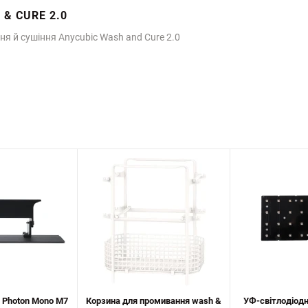
& CURE 2.0
я й сушіння Anycubic Wash and Cure 2.0
 Photon Mono M7
Корзина для промивання wash &
УФ-світлодіод