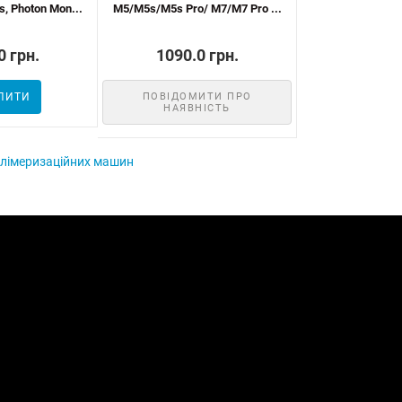
, Photon Mon...
M5/M5s/M5s Pro/ M7/M7 Pro ...
полімеризації дл
0 грн.
1090.0 грн.
1090.0
ПИТИ
ПОВІДОМИТИ ПРО
ПОВІДОМ
НАЯВНІСТЬ
НАЯВН
олімеризаційних машин