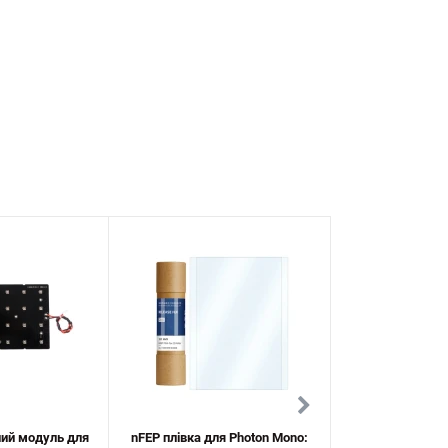
ний модуль для
nFEP плівка для Photon Mono:
Гнучка лампа