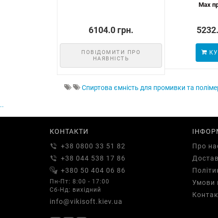
Max п
6104.0 грн.
5232.
ПОВІДОМИТИ ПРО
КУ
НАЯВНІСТЬ
Спиртова ємність для промивки та полімер
..
КОНТАКТИ
ІНФОР
+38 0800 33 51 82
Про на
+38 044 538 17 86
Доста
+380 50 404 06 86
Політи
Пн-Пт: 8:00 - 17:00
Умови 
Сб-Нд: вихідний
Контак
info@vikisoft.kiev.ua