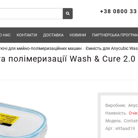
+38 0800 33
О НАС
КОНТАКТИ
ДОСТАВКА
НОВИНИ
ПАРТНЕРСЬКА ПРОГРАМ
ючі для мийно-полімеризаційних машин
Ємність для Anycubic Wash
а полімеризації Wash & Cure 2.0
Виробник:
Anyc
Наявність:
Очік
Модель:
Contain
Арт.: e95aad19