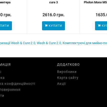
ринтера
cure 3
Photon Mono M5s
0 грн.
2616.0 грн.
1635.
ПИТИ
КУПИТИ
КУ
изації Wash & Cure 2.0
,
Wash & Cure 2.0
,
Комплектуючі для мийно-п
МАЦІЯ
ДОДАТКОВО
с
Виробники
вка
Карта сайту
ка конфіденційності
Акції
повернення
ти