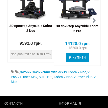
3D принтер Anycubic Kobra
3D принтер Anycubic Kobra
3D 
2 Neo
2 Pro
9592.0 грн.
14120.0 грн.
15260.0 грн.
ПОВІДОМИТИ ПРО НАЯВНІСТЬ
КУПИТИ
Датчик закінчення філаменту Kobra 2 Neo/2
Pro/2 Plus/2 Max
,
S010192
,
Kobra 2 Neo/2 Pro/2 Plus/2
Max
..
КОНТАКТИ
ІНФОРМАЦІЯ