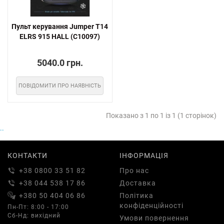
Пульт керування Jumper T14
ELRS 915 HALL (C10097)
5040.0 грн.
ПОВІДОМИТИ ПРО НАЯВНІСТЬ
Показано з 1 по 1 із 1 (1 сторінок)
..
КОНТАКТИ
ІНФОРМАЦІЯ
+38 0800 33 51 82
Про нас
+38 044 538 17 86
Доставка
+380 50 404 06 86
Політика
конфіденційності
Пн-Пт: 8:00 - 17:00
Сб-Нд: вихідний
Умови повернення