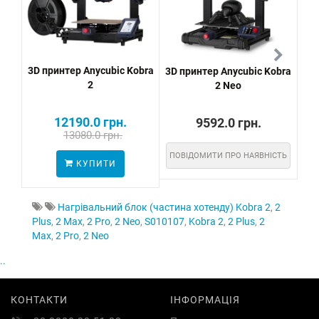
3D принтер Anycubic Kobra
3D принтер Anycubic Kobra
Hot
2
2 Neo
12190.0 грн.
9592.0 грн.
13080.0 грн.
ПОВІДОМИТИ ПРО НАЯВНІСТЬ
КУПИТИ
Нагрівальний блок (частина хотенду) Kobra 2
,
2
Plus
,
2 Max
,
2 Pro
,
2 Neo
,
S010107
,
Kobra 2
,
2 Plus
,
2
Max
,
2 Pro
,
2 Neo
..
КОНТАКТИ
ІНФОРМАЦІЯ