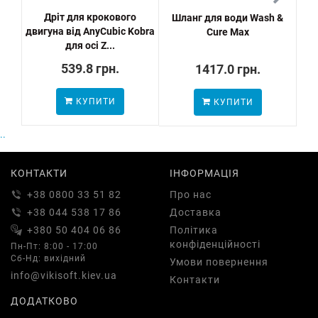
Дріт для крокового
Шланг для води Wash &
М
двигуна від AnyCubic Kobra
Cure Max
сто
для осі Z...
539.8 грн.
1417.0 грн.
КУПИТИ
КУПИТИ
..
КОНТАКТИ
ІНФОРМАЦІЯ
+38 0800 33 51 82
Про нас
+38 044 538 17 86
Доставка
+380 50 404 06 86
Політика
конфіденційності
Пн-Пт: 8:00 - 17:00
Сб-Нд: вихідний
Умови повернення
info@vikisoft.kiev.ua
Контакти
ДОДАТКОВО