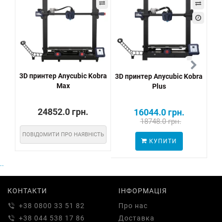
3D принтер Anycubic Kobra
3D принтер Anycubic Kobra
3D 
Max
Plus
24852.0 грн.
16044.0 грн.
18748.0 грн.
ПОВІДОМИТИ ПРО НАЯВНІСТЬ
КУПИТИ
..
КОНТАКТИ
ІНФОРМАЦІЯ
+38 0800 33 51 82
Про нас
+38 044 538 17 86
Доставка