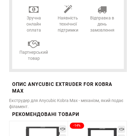
Зручна
Наявність
Відправка в
онлайн
технічної
день
оплата
підтримки
замовлення
Партнерський
товар
ОПИС ANYCUBIC EXTRUDER FOR KOBRA
MAX
Екструдер для Anycubic Kobra Max - механізм, який подає
філамент.
РЕКОМЕНДОВАНІ ТОВАРИ
-14%
-7