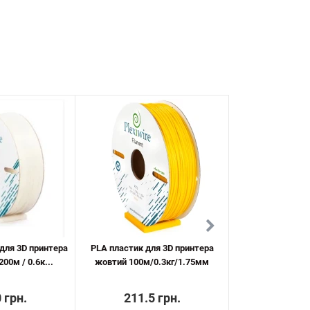
 для 3D принтера
PLA пластик для 3D принтера
PETG пластик д
00м / 0.6к...
жовтий 100м/0.3кг/1.75мм
зелений 300м/
 грн.
211.5 грн.
648.3