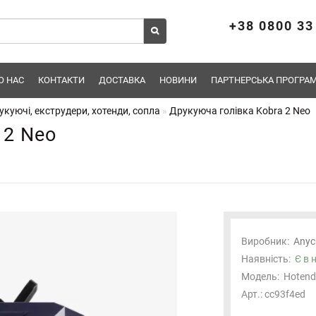
+38 0800 33
О НАС
КОНТАКТИ
ДОСТАВКА
НОВИНИ
ПАРТНЕРСЬКА ПРОГРАМ
укуючі, екструдери, хотенди, сопла
Друкуюча голівка Kobra 2 Neo
 2 Neo
Виробник:
Anyc
Наявність:
Є в 
Модель:
Hotend
Арт.: cc93f4ed