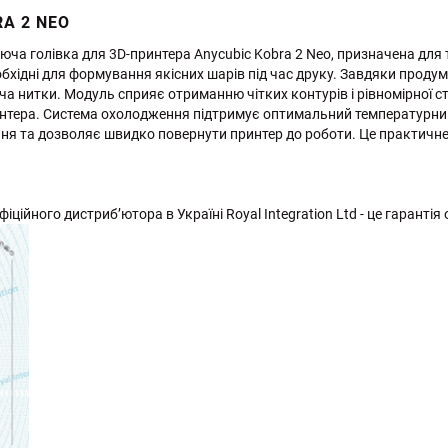
A 2 NEO
ча голівка для 3D-принтера Anycubic Kobra 2 Neo, призначена для т
бхідні для формування якісних шарів під час друку. Завдяки продум
а нитки. Модуль сприяє отриманню чітких контурів і рівномірної с
интера. Система охолодження підтримує оптимальний температурни
я та дозволяє швидко повернути принтер до роботи. Це практичне 
іційного дистриб’ютора в Україні Royal Integration Ltd - це гарантія 