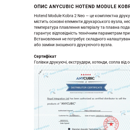
ОПИС ANYCUBIC HOTEND MODULE KOBR
Hotend Module Kobra 2 Neo — це комплектна друкую
містить основні елементи друкарського вузла, нео
температура плавлення матеріалу та плавна подач
гарантує відповідність технічним параметрам пр
Встановлення не потребує складного налаштуванн
або заміни зношеного друкуючого вузла.
Сертифікат
Голівки друкуючі, екструдери, хотенди, сопла від оф