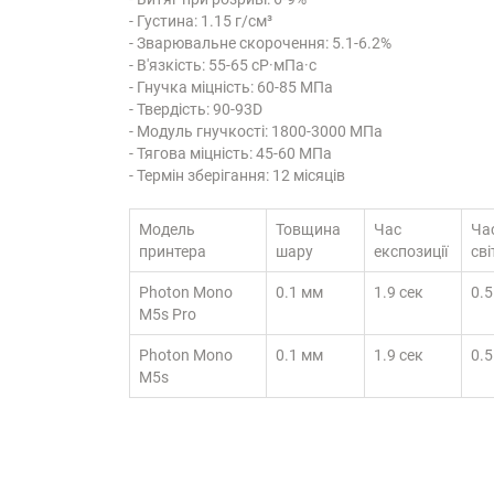
- Густина: 1.15 г/см³
- Зварювальне скорочення: 5.1-6.2%
- В'язкість: 55-65 cP·мПа·с
- Гнучка міцність: 60-85 МПа
- Твердість: 90-93D
- Модуль гнучкості: 1800-3000 МПа
- Тягова міцність: 45-60 МПа
- Термін зберігання: 12 місяців
Модель
Товщина
Час
Ча
принтера
шару
експозиції
сві
Photon Mono
0.1 мм
1.9 сек
0.5
M5s Pro
Photon Mono
0.1 мм
1.9 сек
0.5
M5s