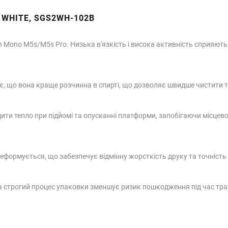
0 WHITE, SGS2WH-102B
 Mono M5s/M5s Pro. Низька в'язкість і висока активність сприяють 
чає, що вона краще розчинна в спирті, що дозволяє швидше чистити 
дити тепло при підйомі та опусканні платформи, запобігаючи місце
деформується, що забезпечує відмінну жорсткість друку та точність
а строгий процес упаковки зменшує ризик пошкодження під час тр