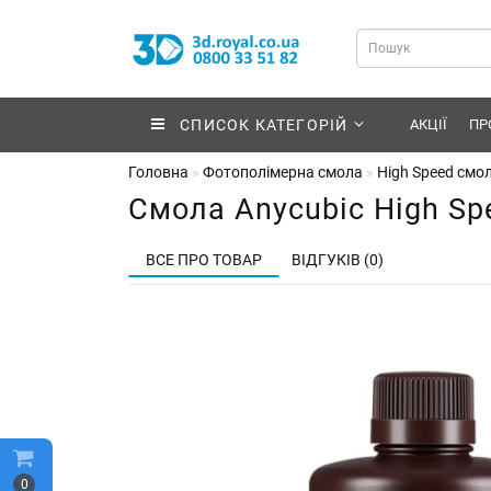
СПИСОК КАТЕГОРІЙ
АКЦІЇ
ПР
Головна
Фотополімерна смола
High Speed смо
Смола Anycubic High Spee
ВСЕ ПРО ТОВАР
ВІДГУКІВ (0)
0