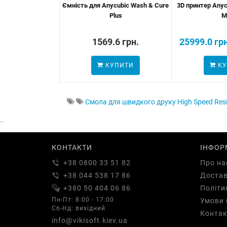
Ємність для Anycubic Wash & Cure
3D принтер Anyc
Plus
M
1569.6 грн.
25999.0 грн
КУПИТИ
КУ
Смола для швидкого друку High Speed Res
..
КОНТАКТИ
ІНФОР
+38 0800 33 51 82
Про на
+38 044 538 17 86
Доста
+380 50 404 06 86
Політи
Пн-Пт: 8:00 - 17:00
Умови 
Сб-Нд: вихідний
Контак
info@vikisoft.kiev.ua