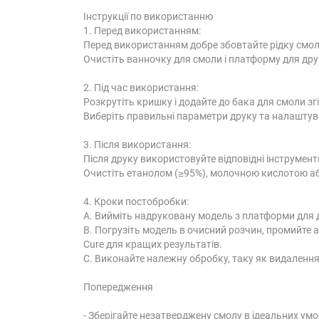
Інструкції по використанню
1. Перед використанням:
Перед використанням добре збовтайте рідку смо
Очистіть ванночку для смоли і платформу для др
2. Під час використання:
Розкрутіть кришку і додайте до бака для смоли з
Виберіть правильні параметри друку та налаштув
3. Після використання:
Після друку використовуйте відповідні інструмен
Очистіть етанолом (≥95%), молочною кислотою аб
4. Кроки постобробки:
A. Вийміть надруковану модель з платформи для 
B. Погрузіть модель в очисний розчин, промийте 
Cure для кращих результатів.
C. Виконайте належну обробку, таку як видалення 
Попередження
- Зберігайте незатверджену смолу в ідеальних умо