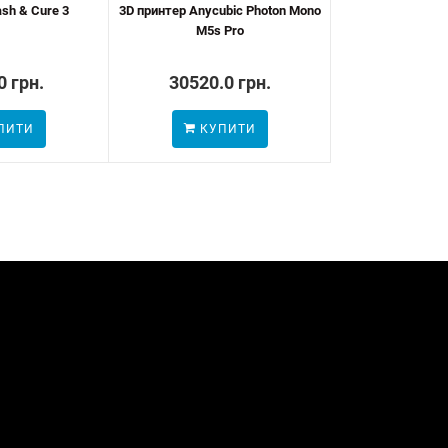
sh & Cure 3
3D принтер Anycubic Photon Mono
Фотополімерна 
M5s Pro
High Speed Resi
0 грн.
30520.0 грн.
1090.0
ПИТИ
КУПИТИ
КУП