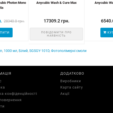
ubic Photon Mono
Anycubic Wash & Cure Max
Anycubic Wa
5s
.
17309.2 грн.
6540.
28340.0 грн.
ПИТИ
ПОВІДОМИТИ ПРО
КУ
НАЯВНІСТЬ
in
,
1000 мл
,
Білий
,
SGSGY-101D
,
Фотополімерні смоли
МАЦІЯ
ДОДАТКОВО
с
Виробники
вка
Карта сайту
ка конфіденційності
Акції
повернення
ти