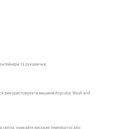
 контейнери та рукавички;
ться використовувати машини Anycubic Wash and
ід світла, уникайте високих температур або