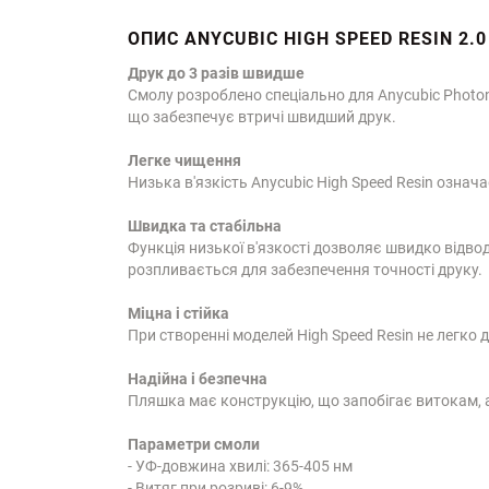
ОПИС ANYCUBIC HIGH SPEED RESIN 2.
Друк до 3 разів швидше
Смолу розроблено спеціально для Anycubic Photon
що забезпечує втричі швидший друк.
Легке чищення
Низька в'язкість Anycubic High Speed Resin озна
Швидка та стабільна
Функція низької в'язкості дозволяє швидко відво
розпливається для забезпечення точності друку.
Міцна і стійка
При створенні моделей High Speed Resin не легко 
Надійна і безпечна
Пляшка має конструкцію, що запобігає витокам, 
Параметри смоли
- УФ-довжина хвилі: 365-405 нм
- Витяг при розриві: 6-9%