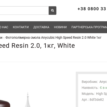
+38 0800 33
О НАС
КОНТАКТИ
ДОСТАВКА
НОВИНИ
ПАРТНЕРСЬКА ПРОГРАМ
ли
Фотополімерна смола Anycubic High Speed Resin 2.0 White 1кг
d Resin 2.0, 1кг, White
Отримуйте першими новини про надходження,
підписуйтесь!
Виробник:
Anyc
Наявність:
Є в 
Електронна пошта
*
Модель:
High S
Арт.: 8df3de82
Підписатися