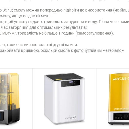
 35 °C; смолу можна попередньо підігріти до використання (не більш
молу, якщо осідає пігмент.
о, щоб уникнути довготривалого занурення в воду. Після чого помий
ід час загоряння для оптимальних результатів:
10 мВт/м², тривалість не більше 1 години (саморегулювання).
ла, таких як високовольтні ртутні лампи.
о закривати кришкою, оскільки смола є фоточутливим матеріалом.