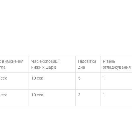
с вимкнення
Час експозиції
Підсвітка
Рівень
тла
нижніх шарів
дна
згладжування
 сек
10 сек
5
1
 сек
10 сек
3
1