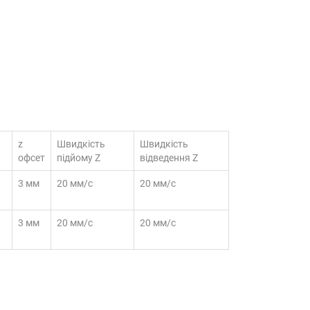
z
Швидкість
Швидкість
офсет
підйому Z
відведення Z
3 мм
20 мм/с
20 мм/с
3 мм
20 мм/с
20 мм/с