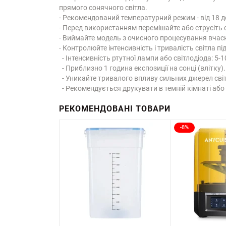
прямого сонячного світла.
- Рекомендований температурний режим - від 18 до
- Перед використанням перемішайте або струсіть с
- Виймайте модель з очисного процесування вчасн
- Контролюйте інтенсивність і тривалість світла п
- Інтенсивність ртутної лампи або світлодіода: 5-
- Приблизно 1 година експозиції на сонці (влітку).
- Уникайте тривалого впливу сильних джерел світ
- Рекомендується друкувати в темній кімнаті аб
РЕКОМЕНДОВАНІ ТОВАРИ
-8%