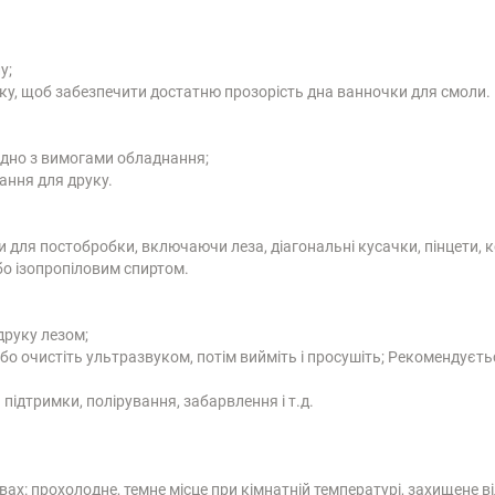
лу;
уку, щоб забезпечити достатню прозорість дна ванночки для смоли.
гідно з вимогами обладнання;
ання для друку.
ти для постобробки, включаючи леза, діагональні кусачки, пінцети,
о ізопропіловим спиртом.
друку лезом;
або очистіть ультразвуком, потім вийміть і просушіть; Рекомендує
підтримки, полірування, забарвлення і т.д.
вах: прохолодне, темне місце при кімнатній температурі, захищене в