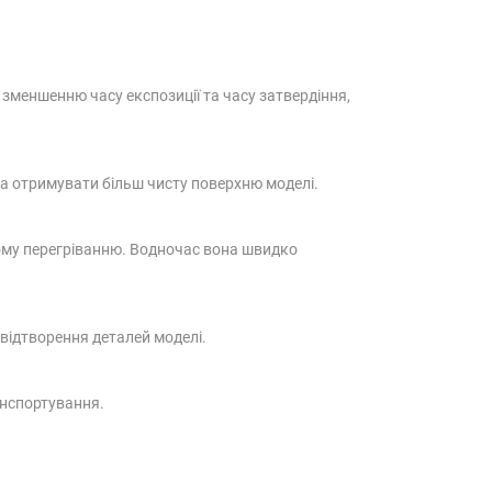
зменшенню часу експозиції та часу затвердіння,
та отримувати більш чисту поверхню моделі.
вому перегріванню. Водночас вона швидко
 відтворення деталей моделі.
анспортування.