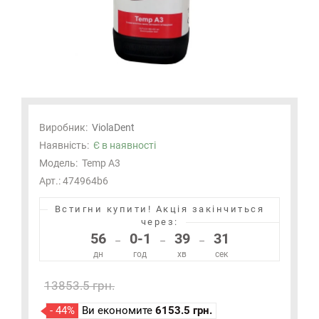
Виробник:
ViolaDent
Наявність:
Є в наявності
Модель:
Temp A3
Арт.: 474964b6
Встигни купити!
Акція закінчиться
через:
56
0-1
39
31
–
–
–
дн
год
хв
сек
13853.5 грн.
- 44%
Ви економите
6153.5 грн.