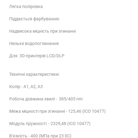
Легка поліровка
Піддається фарбуванню
Надвисока міцність при згинанні
Низьке водопоглинання
Для 3D-принтерів LCD/DLP
Технічні характеристики:
Колір - А1, А2, А3
Робоча довжина хвилі - 385/405 nm
Межа міцності при згинанні - 125,46 (ІСО 10477)
Модуль пружності - 2329,48 (ІСО 10477)
В'язкість - 400 (МПа при 23 0C)