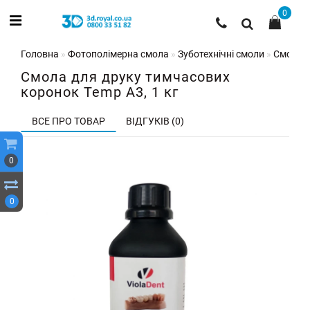
0
Головна
Фотополімерна смола
Зуботехнічні смоли
Смола д
Смола для друку тимчасових
коронок Temp A3, 1 кг
ВСЕ ПРО ТОВАР
ВІДГУКІВ (0)
0
0