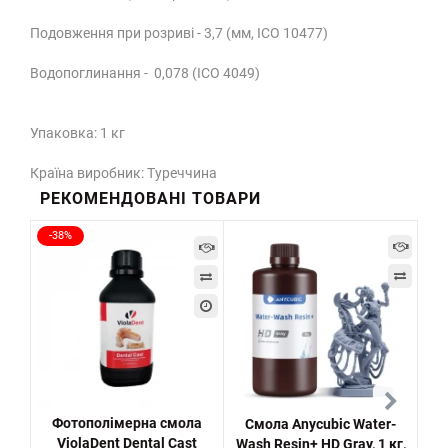
Подовження при розриві - 3,7 (мм, ІСО 10477)
Водопоглинання - 0,078 (ІСО 4049)
Упаковка: 1 кг
Країна виробник: Туреччина
РЕКОМЕНДОВАНІ ТОВАРИ
-38%
-4
Фотополімерна смола
Смола Anycubic Water-
Ф
ViolaDent Dental Cast
Wash Resin+ HD Gray, 1 кг,