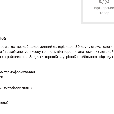
Партнерськ
товар
105
 це світлотвердий водозмивний матеріал для 3D-друку стоматолог
ії та забезпечує високу точність відтворення анатомічних деталей
тю крайових зон. Завдяки хорошій внутрішній стабільності підходить
дом термоформування.
ки.
час термоформування.
делей.