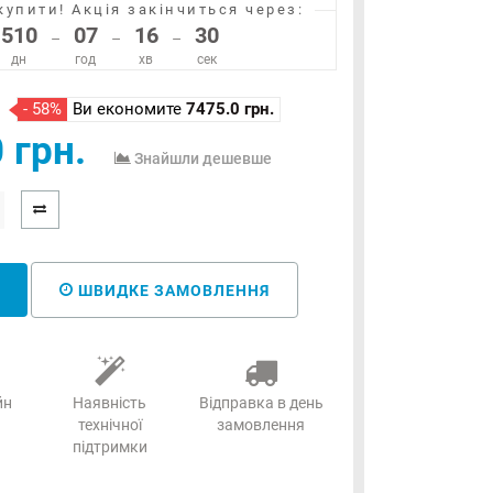
купити!
Акція закінчиться через:
510
07
16
30
–
–
–
дн
год
хв
сек
- 58%
Ви економите
7475.0 грн.
 грн.
Знайшли дешевше
ШВИДКЕ ЗАМОВЛЕННЯ
йн
Наявність
Відправка в день
технічної
замовлення
підтримки