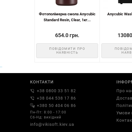
Фотополімерна смола Anycubic
Anycubic Wash
Standard Resin, Clear, 1кг...
654.0 грн.
13080
ПОВІДОМИТИ ПРО
ПОВІДО
НАЯВНІСТЬ
НАЯВ
..
КОНТАКТИ
ІНФОР
+38 0800 33 51 82
Про на
+38 044 538 17 86
Доста
+380 50 404 06 86
Політи
Пн-Пт: 8:00 - 17:00
Умови 
Сб-Нд: вихідний
Контак
info@vikisoft.kiev.ua