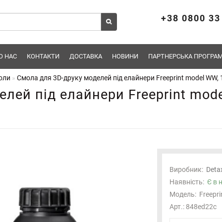
+38 0800 33
О НАС
КОНТАКТИ
ДОСТАВКА
НОВИНИ
ПАРТНЕРСЬКА ПРОГРАМ
моли
Смола для 3D-друку моделей під елайнери Freeprint model WW, 1
лей під елайнери Freeprint mode
Виробник:
Deta
Наявність:
Є в 
Модель:
Freepr
Арт.: 848ed22c