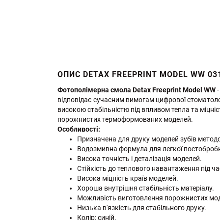
ОПИС DETAX FREEPRINT MODEL WW 03
Фотополімерна смола Detax Freeprint Model WW
-
відповідає сучасним вимогам цифрової стоматолог
високою стабільністю під впливом тепла та міцніс
порожнистих термоформованих моделей.
Особливості:
Призначена для друку моделей зубів мето
Водозмивна формула для легкої постоброб
Висока точність і деталізація моделей.
Стійкість до теплового навантаження під 
Висока міцність країв моделей.
Хороша внутрішня стабільність матеріалу.
Можливість виготовлення порожнистих мо
Низька в'язкість для стабільного друку.
Колір: синій.