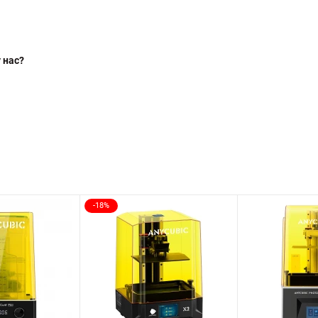
 нас?
-18%