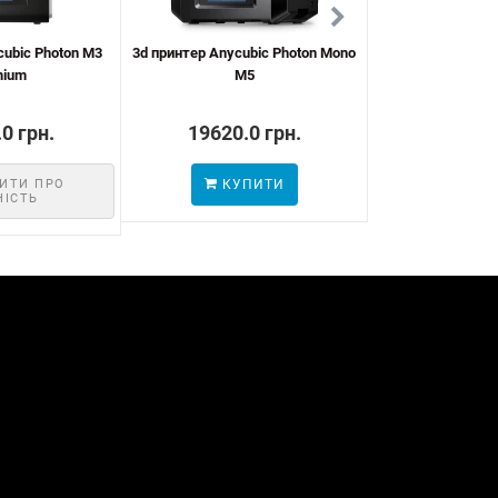
cubic Photon M3
3d принтер Anycubic Photon Mono
3d принтер Anycu
mium
M5
X 6
0 грн.
19620.0 грн.
19184.
ИТИ ПРО
КУПИТИ
КУП
НІСТЬ