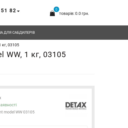
 51 82
0
товарів: 0.0 грн.
А ДЛЯ САБДИЛЕРІВ
 кг, 03105
l WW, 1 кг, 03105
x
наявності
int model WW 03105