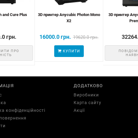
 and Cure Plus
3D принтер Anycubic Photon Mono
3D принтер Any
X2
Pre
.0 грн.
16000.0 грн.
32264.
19620.0 грн.
МИТИ ПРО
КУПИТИ
ПОВІДОМ
НІСТЬ
НАЯВ
МАЦІЯ
ДОДАТКОВО
с
Виробники
вка
Карта сайту
ка конфіденційності
Акції
повернення
ти