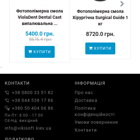
Фотополімерна смола
Фотополімерна смола
Ф
ViolaDent Dental Cast
Хірургічна Surgical Guide 1
An
випалювальна ...
кг
5400.0 грн.
8720.0 грн.
8676.4 грн.
КУПИТИ
КУПИТИ
..
КОНТАКТИ
ІНФОРМАЦІЯ
+38 0800 33 51 82
Про нас
+38 044 538 17 86
Доставка
+380 50 404 06 86
Політика
конфіденційності
Пн-Пт: 8:00 - 17:00
Сб-Нд: вихідний
Умови повернення
info@vikisoft.kiev.ua
Контакти
ДОДАТКОВО