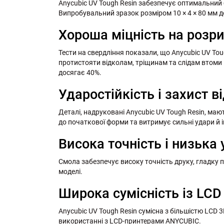
Anycubic UV Tough Resin забезпечує оптимальний 
Випробувальний зразок розміром 10 × 4 × 80 мм де
Хороша міцність на розр
Тести на свердління показали, що Anycubic UV Tou
протистояти відколам, тріщинам та слідам втоми п
досягає 40%.
Ударостійкість і захист в
Деталі, надруковані Anycubic UV Tough Resin, ма
до початкової форми та витримує сильні удари й 
Висока точність і низька
Смола забезпечує високу точність друку, гладку п
моделі.
Широка сумісність із LC
Anycubic UV Tough Resin сумісна з більшістю LCD
використанні з LCD-принтерами ANYCUBIC.