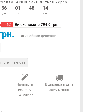
купити!
Акція закінчиться через:
56
01
48
14
–
–
–
дн
год
хв
сек
- 46%
Ви економите
794.0 грн.
грн.
Знайшли дешевше
ПРО НАЯВНІСТЬ
йн
Наявність
Відправка в день
технічної
замовлення
підтримки