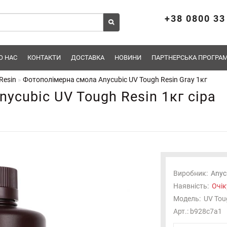
+38 0800 33
О НАС
КОНТАКТИ
ДОСТАВКА
НОВИНИ
ПАРТНЕРСЬКА ПРОГРАМ
Resin
Фотополімерна смола Anycubic UV Tough Resin Gray 1кг
ycubic UV Tough Resin 1кг сіра
Виробник:
Anyc
Наявність:
Очік
Модель:
UV Tou
Арт.: b928c7a1