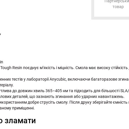
Партнерськ
товар
Y
in
Tough Resin поєднує м’якість і міцність. Смола має високу стійкіст
енних тестів у лабораторії Anycubic, включаючи багаторазове згина
теріалу.
тлива до довжин хвиль 365–405 нм та підходить для більшості SLA/
ислових деталей, що зазнають згинання або ударних навантажень.
користанням добре струсіть смолу. Після друку зберігайте ємність 
ваному приміщенні.
ко зламати