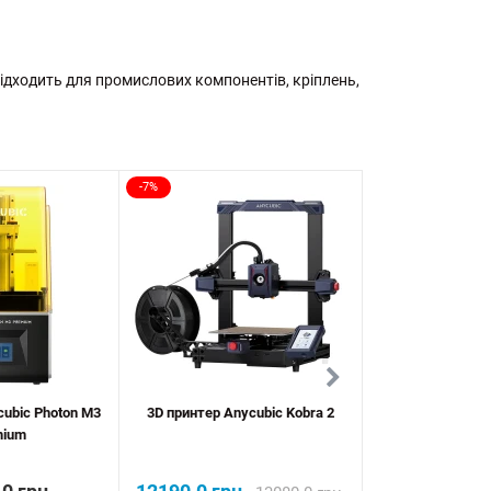
підходить для промислових компонентів, кріплень,
-7%
cubic Photon M3
3D принтер Anycubic Kobra 2
3d принтер Anycu
mium
M