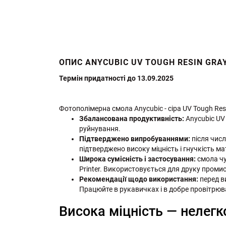
ОПИС ANYCUBIC UV TOUGH RESIN GRA
Термін придатності до 13.09.2025
Фотополімерна смола Anycubic - сіра UV Tough Res
Збалансована продуктивність:
Anycubic UV 
руйнування.
Підтверджено випробуваннями:
після числ
підтверджено високу міцність і гнучкість ма
Широка сумісність і застосування:
смола чу
Printer. Використовується для друку пром
Рекомендації щодо використання:
перед ви
Працюйте в рукавичках і в добре провітрю
Висока міцність — нелег