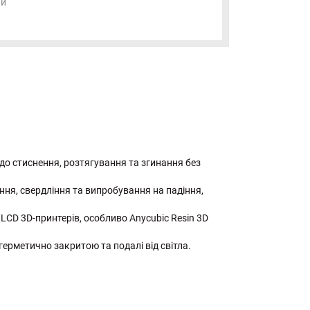
ий
ь до стиснення, розтягування та згинання без
ння, свердління та випробування на падіння,
LCD 3D-принтерів, особливо Anycubic Resin 3D
герметично закритою та подалі від світла.