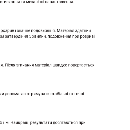
 стискання та механічні навантаження.
а розрив і значне подовження. Матеріал здатний
сом затвердіння 5 хвилин, подовження при розриві
ння. Після згинання матеріал швидко повертається
ки допомагає отримувати стабільні та точні
405 нм. Найкращі результати досягаються при