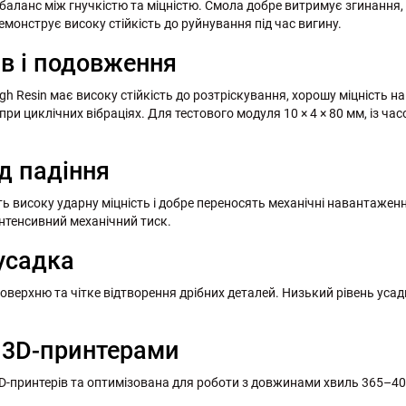
баланс між гнучкістю та міцністю. Смола добре витримує згинання,
монструє високу стійкість до руйнування під час вигину.
ив і подовження
gh Resin має високу стійкість до розтріскування, хорошу міцність н
ри циклічних вібраціях. Для тестового модуля 10 × 4 × 80 мм, із ча
ід падіння
ють високу ударну міцність і добре переносять механічні навантаже
інтенсивний механічний тиск.
 усадка
оверхню та чітке відтворення дрібних деталей. Низький рівень усад
D 3D-принтерами
 3D-принтерів та оптимізована для роботи з довжинами хвиль 365–