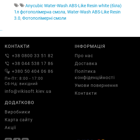
Anycubic Water-Wash ABS-Like Resin white (біла)
1л фотополімерна смола
,
Water-Wash ABS-Like Resin
3.0
,
Фотополімерні смоли
..
КОНТАКТИ
ІНФОРМАЦІЯ
+38 0800 33 51 82
Про нас
+38 044 538 17 86
Доставка
+380 50 404 06 86
Політика
конфіденційності
Пн-Пт: 8:00 - 17:00
Сб-Нд: вихідний
Умови повернення
info@vikisoft.kiev.ua
Контакти
ДОДАТКОВО
Виробники
Карта сайту
Акції