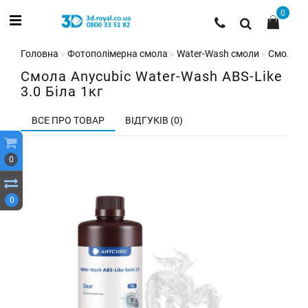
0
Головна
Фотополімерна смола
Water-Wash смоли
Смола An
Смола Anycubic Water-Wash ABS-Like
3.0 Біла 1кг
ВСЕ ПРО ТОВАР
ВІДГУКІВ (0)
0
0