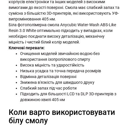
корпусів електроніки та інших моделей з високими
вимогами до якості поверхні. Смола має слабкий запах та
сумісна з більшістю 3D-принтерів, які використовують УФ-
випромінювання 405 нм.
Біла фотополімерна смола Anycubic Water-Wash ABS-Like
Resin 3.0 White оптимально підходить у випадках, коли
необхідно поєднати високу деталізацію, механічну
міцність і чистий білий колір моделей.
Ключові переваги:
Очищення моделей звичайною водою без
використання ізопропілового спирту
Висока міцність та ударостійкість
Низька усадка та точна передача розмірів
Відмінна деталізація поверхні
Знижена в'язкість для швидшого друку
Слабкий запах під час роботи
Підходить для більшості LCD та DLP 3D-принтерів з
довжиною хвилі 405 нм
Коли варто використовувати
білу смолу