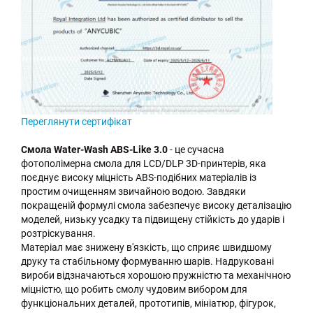
Переглянути сертифікат
Cмола Water-Wash ABS-Like 3.0
- це сучасна
фотополімерна смола для LCD/DLP 3D-принтерів, яка
поєднує високу міцність ABS-подібних матеріалів із
простим очищенням звичайною водою. Завдяки
покращеній формулі смола забезпечує високу деталізацію
моделей, низьку усадку та підвищену стійкість до ударів і
розтріскування.
Матеріал має знижену в'язкість, що сприяє швидшому
друку та стабільному формуванню шарів. Надруковані
вироби відзначаються хорошою пружністю та механічною
міцністю, що робить смолу чудовим вибором для
функціональних деталей, прототипів, мініатюр, фігурок,