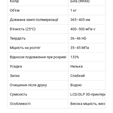
Колір
Біла (White)
Об'єм
1 кг
Довжина хвилі полімеризації
365–405 нм
В'язкість (25°C)
400–500 мПа·с
Твердість
36–46 HD
Міцність на розтяг
35–45 МПа
Відносне подовження при розриві
133%
Усадка
Низька
Запах
Слабкий
Очищення після друку
Водою
Сумісність
LCD/DLP 3D-принтери з 
Особливості
Висока міцність, висока 