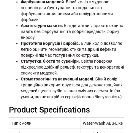
Фарбування моделей.
Білий колір є чудовою
основою для ґрунтування та подальшого
фарбування акриловими або поліуретановими
фарбами.
Архітектурні макети.
Білі деталі виглядають охайно
навіть без фарбування та добре передають форму
виробу.
Прототипи корпусів і виробів.
Білий колір дозволяє
легко оцінити геометрію, стики та дрібні дефекти
поверхні під час тестування конструкції.
Статуетки, бюсти та сувеніри.
Світла поверхня
підкреслює дрібний рельєф, текстуру та декоративні
елементи моделей.
Стоматологічні та навчальні моделі.
Білий колір
традиційно використовується для демонстраційних
моделей щелеп, зубів та анатомічних елементів (за
умови, що не потрібна сертифікована біосумісність).
Product Specifications
Тип смоли
Water-Wash ABS-Like Resin