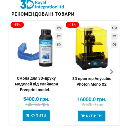
РЕКОМЕНДОВАНІ ТОВАРИ
-58%
-18%
Смола для 3D-друку
3D принтер Anycubic
моделей під елайнери
Photon Mono X2
Freeprint model...
5400.0 грн.
16000.0 грн.
12875.0 грн.
19620.0 грн.
ПО
КУПИТИ
КУПИТИ