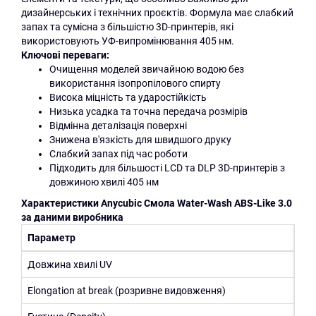
дизайнерських і технічних проєктів. Формула має слабкий
запах та сумісна з більшістю 3D-принтерів, які
використовують УФ-випромінювання 405 нм.
Ключові переваги:
Очищення моделей звичайною водою без
використання ізопропілового спирту
Висока міцність та ударостійкість
Низька усадка та точна передача розмірів
Відмінна деталізація поверхні
Знижена в'язкість для швидшого друку
Слабкий запах під час роботи
Підходить для більшості LCD та DLP 3D-принтерів з
довжиною хвилі 405 нм
Характеристики Anycubic
Cмола
Water-Wash ABS-Like
3.0
за даними виробника
Параметр
Зн
Довжина хвилі UV
365
Elongation at break (розривне видовження)
25-