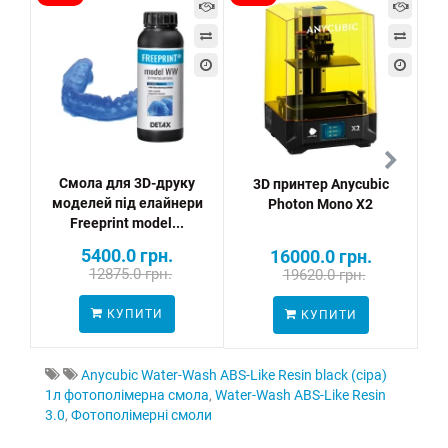
Смола для 3D-друку
3D принтер Anycubic
моделей під елайнери
Photon Mono X2
Freeprint model...
5400.0 грн.
16000.0 грн.
12875.0 грн.
19620.0 грн.
ПО
КУПИТИ
КУПИТИ
Anycubic Water-Wash ABS-Like Resin black (сіра)
1л фотополімерна смола
,
Water-Wash ABS-Like Resin
3.0
,
Фотополімерні смоли