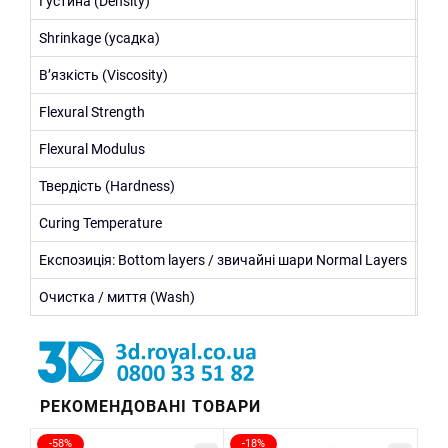
Густина (Density)
≈ 1
Shrinkage (усадка)
4-5
В’язкість (Viscosity)
400
Flexural Strength
50-
Flexural Modulus
150
Твердість (Hardness)
Sho
Curing Temperature
18-
Експозиція: Bottom layers / звичайні шари Normal Layers
Bot
Очистка / миття (Wash)
Во
РЕКОМЕНДОВАНІ ТОВАРИ
-58%
-18%