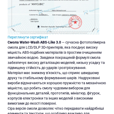
Переглянути сертифікат
Cмола
Water-Wash ABS-Like
3.0
—
сучасна фотополімерна
смола для LCD/DLP 3D-принтерів, яка поєднує високу
міцність ABS-подібних матеріалів із простим очищенням
звичайною водою. Завдяки покращеній формулі смола
забезпечує високу деталізацію моделей, низьку усадку та
підвищену стійкість до ударів і розтріскування.
Матеріал має знижену в'язкість, що сприяє швидшому
друку та стабільному формуванню шарів. Надруковані
вироби відзначаються хорошою пружністю та механічною
міцністю, що робить смолу чудовим вибором для
функціональних деталей, прототипів, мініатюр, фігурок,
корпусів електроніки та інших моделей з високими
вимогами до якості поверхні.
Сіра версія смоли дозволяє чітко передавати найдрібніші
елементи та текстури, що особливо важливо для