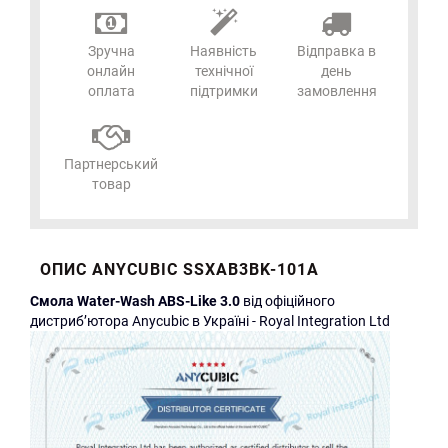
Зручна
Наявність
Відправка в
онлайн
технічної
день
оплата
підтримки
замовлення
Партнерський
товар
ОПИС ANYCUBIC SSXAB3BK-101A
Cмола
Water-Wash ABS-Like
3.0
від офіційного
дистриб’ютора Anycubic в Україні - Royal Integration Ltd