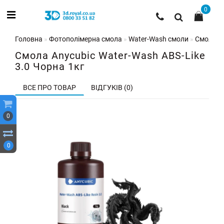
0
Головна
Фотополімерна смола
Water-Wash смоли
Смола An
Смола Anycubic Water-Wash ABS-Like
3.0 Чорна 1кг
ВСЕ ПРО ТОВАР
ВІДГУКІВ (0)
0
0