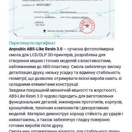
Переглянути сертифікат
Anycubic ABS-Like Resin 3.0
— сучасна фотополімерна
смола для LCD/DLP 3D-принтерів, розроблена для
створення міцних і точних моделей з властивостями,
наближеними до ABS-пластику. Смола забезпечує високу
деталізацію друку, низьку усадку та відмінну стабільність
геометрії, що дозволяє отримувати якісні вироби навіть зі
складними елементами конструкції.
Завдяки покращеній механічній міцності та жорсткості,
ABS-Like Resin 3.0 чудово підходить для виготовлення
функціональних деталей, інженерних прототипів, корпусів,
кронштейнів, технічних компонентів і декоративних
моделей. Матеріал демонструє хорошу стійкість до ударів і
навантажень, а також забезпечує гладку поверхню
готових виробів після друку.
Смола має оптимізовану в'язкість для стабільного друку,