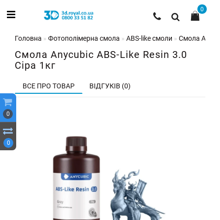
0
Головна
Фотополімерна смола
ABS-like смоли
Смола Anycub
Смола Anycubic ABS-Like Resin 3.0
Сіра 1кг
ВСЕ ПРО ТОВАР
ВІДГУКІВ (0)
0
0