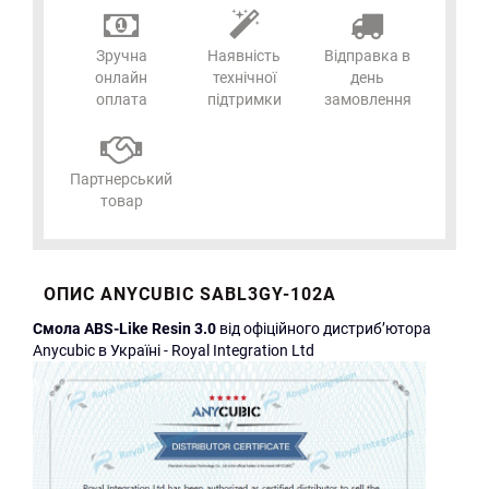
Зручна
Наявність
Відправка в
онлайн
технічної
день
оплата
підтримки
замовлення
Партнерський
товар
ОПИС ANYCUBIC SABL3GY-102A
Cмола ABS-Like Resin
3.0
від офіційного дистриб’ютора
Anycubic в Україні - Royal Integration Ltd