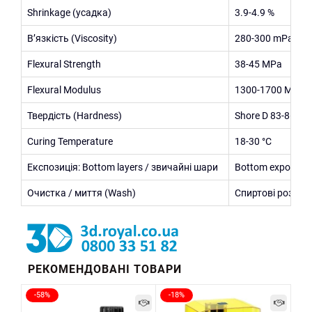
Shrinkage (усадка)
3.9-4.9 %
В’язкість (Viscosity)
280-300 mPa·s
Flexural Strength
38-45 MPa
Flexural Modulus
1300-1700 MPa
Твердість (Hardness)
Shore D 83-86
Curing Temperature
18-30 °C
Експозиція: Bottom layers / звичайні шари
Bottom exposure 
Очистка / миття (Wash)
Спиртові розчини
РЕКОМЕНДОВАНІ ТОВАРИ
-58%
-18%