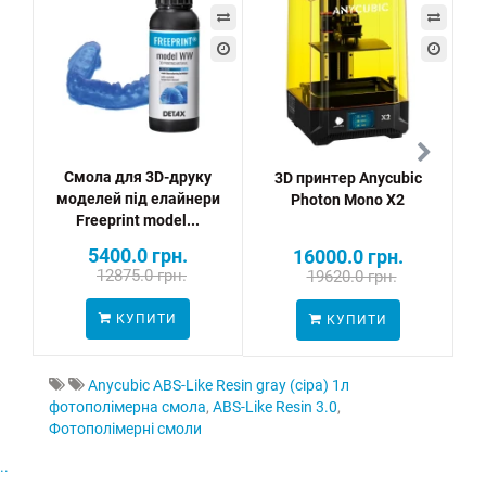
Смола для 3D-друку
3D принтер Anycubic
моделей під елайнери
Photon Mono X2
Freeprint model...
5400.0 грн.
16000.0 грн.
12875.0 грн.
19620.0 грн.
ПО
КУПИТИ
КУПИТИ
Anycubic ABS-Like Resin gray (сіра) 1л
фотополімерна смола
,
ABS-Like Resin 3.0
,
Фотополімерні смоли
..