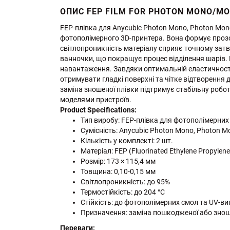
ОПИС FEP FILM FOR PHOTON MONO/MO
FEP-плівка для Anycubic Photon Mono, Photon Mono
фотополімерного 3D-принтера. Вона формує прозор
світлопроникність матеріалу сприяє точному затв
ванночки, що покращує процес відділення шарів.
навантаження. Завдяки оптимальній еластичності
отримувати гладкі поверхні та чітке відтворення
заміна зношеної плівки підтримує стабільну робот
моделями пристроїв.
Product Specifications:
Тип виробу: FEP-плівка для фотополімерних
Сумісність: Anycubic Photon Mono, Photon Mo
Кількість у комплекті: 2 шт.
Матеріал: FEP (Fluorinated Ethylene Propylene
Розмір: 173 × 115,4 мм
Товщина: 0,10-0,15 мм
Світлопроникність: до 95%
Термостійкість: до 204 °C
Стійкість: до фотополімерних смол та UV-
Призначення: заміна пошкодженої або зноше
Переваги: