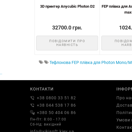
3D принтер Anycubic Photon D2
FEP плівка для A
max
32700.0 грн.
1024.
ПОВІДОМИТИ ПРО
ПОВІДО
НАЯВНІСТЬ
НАЯВ
Тефлонова FEP плівка для Photon Mono/Mon
..
КОНТАКТИ
ІНФОР
+38 0800 33 51 82
Про на
+38 044 538 17 86
Доста
+380 50 404 06 86
Політи
Пн-Пт: 8:00 - 17:00
Умови 
Сб-Нд: вихідний
Контак
info@vikisoft.kiev.ua