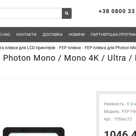
+38 0800 33
О НАС
КОНТАКТИ
ДОСТАВКА
НОВИНИ
ПАРТНЕРСЬКА ПРОГРАМ
а плівки для LCD принтерів
FEP плівки
FEP плівка для Photon Mon
 Photon Mono / Mono 4K / Ultra / 
Наявність:
Є в 
Модель:
FEP Fi
Арт.: 7f59ac72
1046.4