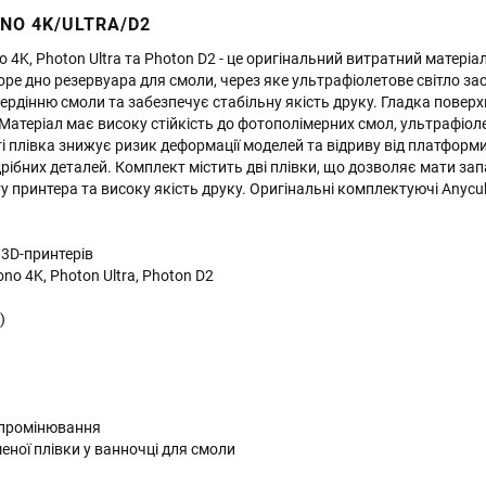
NO 4K/ULTRA/D2
 4K, Photon Ultra та Photon D2 - це оригінальний витратний матері
е дно резервуара для смоли, через яке ультрафіолетове світло зас
ердінню смоли та забезпечує стабільну якість друку. Гладка пове
 Матеріал має високу стійкість до фотополімерних смол, ультрафіо
 плівка знижує ризик деформації моделей та відриву від платформи
 дрібних деталей. Комплект містить дві плівки, що дозволяє мати з
у принтера та високу якість друку. Оригінальні комплектуючі Anycu
 3D-принтерів
no 4K, Photon Ultra, Photon D2
)
випромінювання
ної плівки у ванночці для смоли