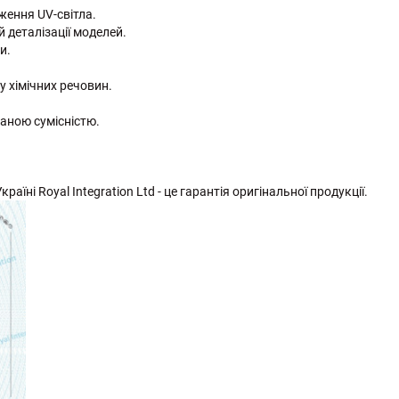
ження UV-світла.
 деталізації моделей.
и.
у хімічних речовин.
ваною сумісністю.
раїні Royal Integration Ltd - це гарантія оригінальної продукції.