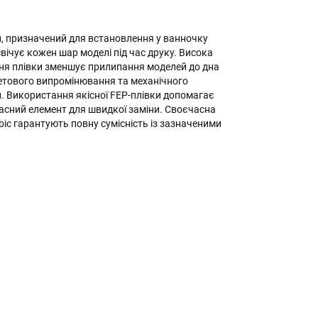
ал, призначений для встановлення у ванночку
вічує кожен шар моделі під час друку. Висока
рхня плівки зменшує прилипання моделей до дна
летового випромінювання та механічного
. Використання якісної FEP-плівки допомагає
апасний елемент для швидкої заміни. Своєчасна
bic гарантують повну сумісність із зазначеними