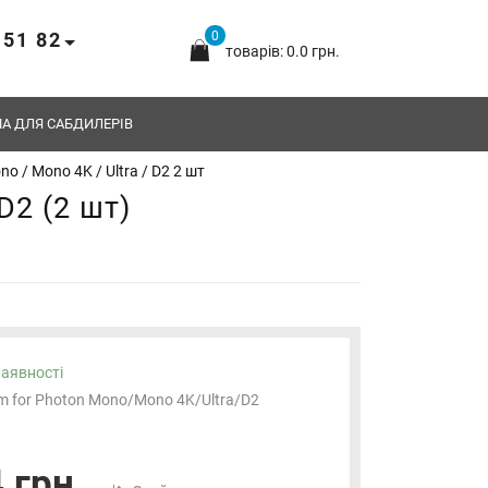
 51 82
0
товарів: 0.0 грн.
А ДЛЯ САБДИЛЕРІВ
o / Mono 4K / Ultra / D2 2 шт
D2 (2 шт)
наявності
lm for Photon Mono/Mono 4K/Ultra/D2
 грн.