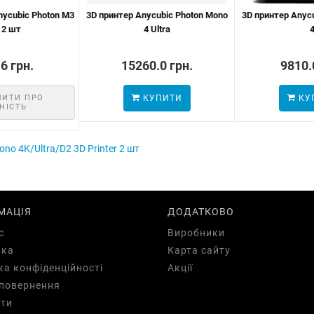
nycubic Photon M3
3D принтер Anycubic Photon Mono
3D принтер Anyc
 2 шт
4 Ultra
6 грн.
15260.0 грн.
9810.
МИТИ ПРО
КУПИТИ
КУ
НІСТЬ
o 4K/Ultra/D2 3D Printer 2 шт
МАЦІЯ
ДОДАТКОВО
с
Виробники
вка
Карта сайту
ка конфіденційності
Акції
повернення
ти