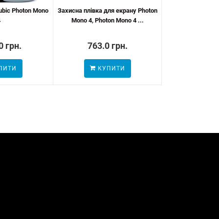
ubic Photon Mono
Захисна плівка для екрану Photon
LCD дисплей для
4
Mono 4, Photon Mono 4 ...
Ult
0 грн.
763.0 грн.
6431.0
ПИТИ
КУПИТИ
КУП