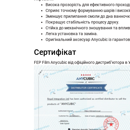
Висока прозорість для ефективного проход
Сприяє точному формуванню шарів і високій
Зменшує прилипання смоли до дна ванночк
Покращує стабільність процесу друку.
Стійка до механічного зношування та вплив
Легка установка та заміна.
Оригінальний аксесуар Anycubic із гаранто
Сертифікат
FEP Film Anycubic від офіційного дистриб’ютора в Ук