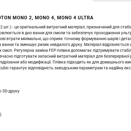
OTON MONO 2, MONO 4, MONO 4 ULTRA
2 шт.) - це оригінальний витратний матеріал, призначений для стаб
овлюється в дно ванни для смоли та забезпечує проходження ультр
лові втрати мінімальні, що сприяє точному формуванню шарів і дета
а ванни та зменшує ризик невдалого друку. Матеріал відрізняється 
 смол. Регулярна заміна FEP-плівки допомагає підтримувати стабі
вчасно підготувати запасний витратний матеріал для безперервної р
ідрізання або модифікації. Плівка підходить як для домашнього вик
ycubic гарантує відповідність заводським параметрам та надійну ек
о 3D-друку
)