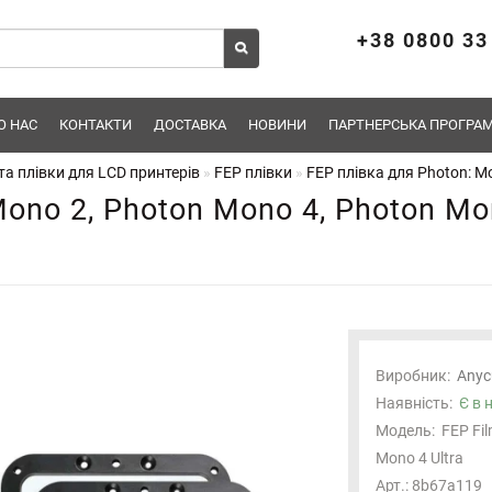
+38 0800 33
О НАС
КОНТАКТИ
ДОСТАВКА
НОВИНИ
ПАРТНЕРСЬКА ПРОГРАМ
а плівки для LCD принтерів
FEP плівки
FEP плівка для Photon: Mo
ono 2, Photon Mono 4, Photon Mon
Виробник:
Anyc
Наявність:
Є в 
Модель:
FEP Fil
Mono 4 Ultra
Арт.: 8b67a119