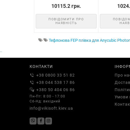
10115.2 грн.
1024.
ПОВІДОМИТИ ПРО
ПОВІДО
НАЯВНІСТЬ
НАЯВ
Тефлонова FEP плівка для Anycubic Photo
..
КОНТАКТИ
ІНФОР
+38 0800 33 51 82
Про на
+38 044 538 17 86
Доста
+380 50 404 06 86
Політи
Пн-Пт: 8:00 - 17:00
Умови 
Сб-Нд: вихідний
Контак
info@vikisoft.kiev.ua