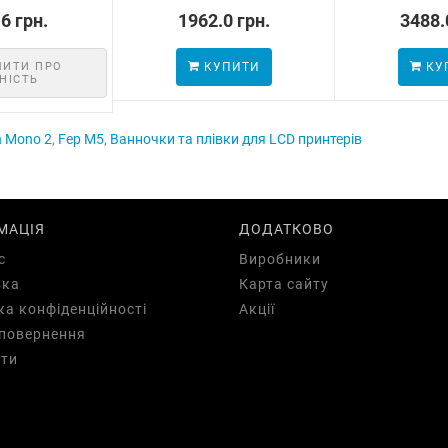
6 грн.
1962.0 грн.
3488.
МИТИ ПРО
КУПИТИ
КУ
НІСТЬ
n Mono 2
,
Fep M5
,
Ванночки та плівки для LCD принтерів
МАЦІЯ
ДОДАТКОВО
с
Виробники
вка
Карта сайту
ка конфіденційності
Акції
повернення
ти