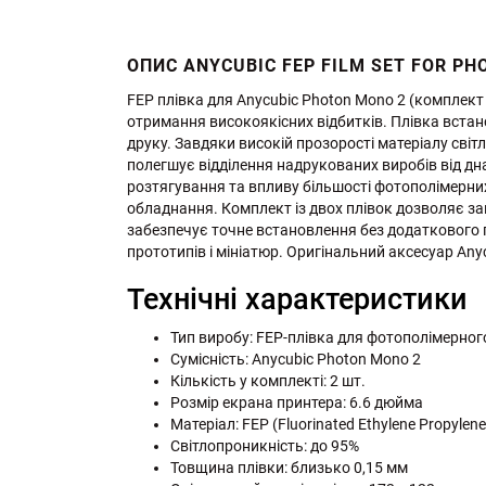
ОПИС ANYCUBIC FEP FILM SET FOR PH
FEP плівка для Anycubic Photon Mono 2 (комплект 
отримання високоякісних відбитків. Плівка встан
друку. Завдяки високій прозорості матеріалу світ
полегшує відділення надрукованих виробів від дн
розтягування та впливу більшості фотополімерних
обладнання. Комплект із двох плівок дозволяє за
забезпечує точне встановлення без додаткового п
прототипів і мініатюр. Оригінальний аксесуар An
Технічні характеристики
Тип виробу: FEP-плівка для фотополімерног
Сумісність: Anycubic Photon Mono 2
Кількість у комплекті: 2 шт.
Розмір екрана принтера: 6.6 дюйма
Матеріал: FEP (Fluorinated Ethylene Propylene
Світлопроникність: до 95%
Товщина плівки: близько 0,15 мм