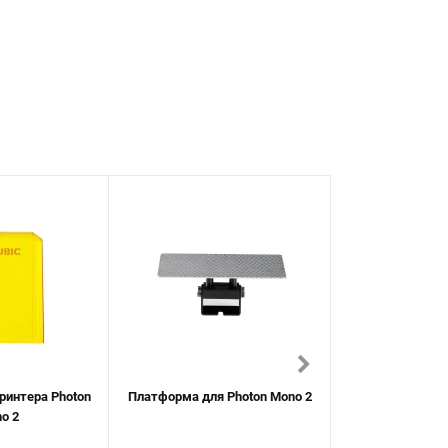
ринтера Photon
Платформа для Photon Mono 2
Cенсорний екран 
o 2
2 та Photo