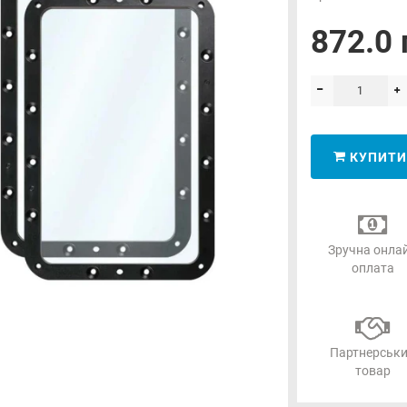
872.0 
КУПИТИ
Зручна онла
оплата
Партнерськ
товар