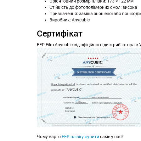
Орієнтовний розмір плівки: 173 × 122 мм
Стійкість до фотополімерних смол: висока
Призначення: заміна зношеної або пошкодже
Виробник: Anycubic
Сертифікат
FEP Film Anycubic від офіційного дистриб’ютора в Ук
Чому варто
FEP плівку купити
саме у нас?