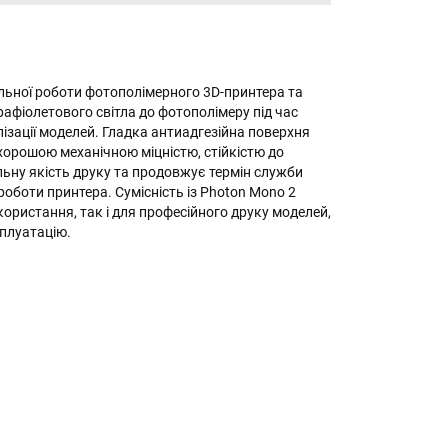
ільної роботи фотополімерного 3D-принтера та
афіолетового світла до фотополімеру під час
лізації моделей. Гладка антиадгезійна поверхня
хорошою механічною міцністю, стійкістю до
льну якість друку та продовжує термін служби
оботи принтера. Сумісність із Photon Mono 2
ористання, так і для професійного друку моделей,
сплуатацію.