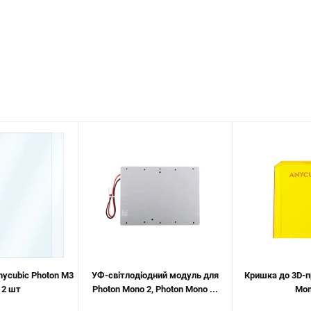
nycubic Photon M3
УФ-світлодіодний модуль для
Кришка до 3D-п
 2 шт
Photon Mono 2, Photon Mono ...
Mon