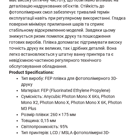
має високу оптичну чистоту, що позитивно впливає на
деталізацію надрукованих об'єктів. Стійкість до
фотополімерних смол забезпечує тривалий термін
експлуатації навіть при регулярному використанні. Гладка
поверхня мінімізує прилипання шарів та сприяє
стабільному відокремленню моделей. Завдяки цьому
знижується ризик помилок друку та пошкодження
готових виробів. Плівка допомагає підтримувати високу
точність друку як великих, так і дрібних деталей. Вона
легко встановлюється у штатну ванну принтера та є
невід'ємною частиною регулярного технічного
обслуговування обладнання.
Product Specifications:
Тип виробу: FEP плівка для фотополімерного 3D-
друку
Матеріал: FEP (Fluorinated Ethylene Propylene)
Сумісність: Anycubic Photon Mono X 6Ks, Photon
Mono X2, Photon Mono X, Photon Mono X 6K, Photon
M3 Plus
Розмір плівки: 260 × 175 мм
Товщина: 0,15 мм
Світлопроникність: 95%
Тип принтерів: LCD / MSLA фотополімерні 3D-