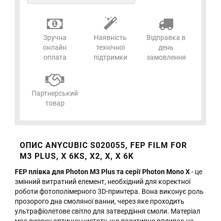
Зручна
Наявність
Відправка в
онлайн
технічної
день
оплата
підтримки
замовлення
Партнерський
товар
ОПИС ANYCUBIC S020055, FEP FILM FOR
M3 PLUS, X 6KS, X2, X, X 6K
FEP плівка для Photon M3 Plus та серії Photon Mono X
- це
змінний витратний елемент, необхідний для коректної
роботи фотополімерного 3D-принтера. Вона виконує роль
прозорого дна смоляної ванни, через яке проходить
ультрафіолетове світло для затвердіння смоли. Матеріал