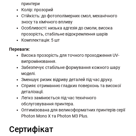
принтери
Колір: прозорий
Стійкість: до фотополімерних смол, механічного
зносу та хімічного впливу
Особливості: низька адгезія до смоли, висока
прозорість, стабільне відокремлення шарів
Комплектація: 5 шт
Переваги:
Висока прозорість для точного проходження UV-
випромінювання.
Забезпечує стабільне формування кожного шару
моделі.
Зменшує ризик відриву деталей під час друку.
Сприяє отриманню гладких поверхонь та високої
деталізації.
Легко замінюється під час технічного
обслуговування принтера.
Оптимізована для великоформатних принтерів серії
Photon Mono X та Photon M3 Plus.
Сертифікат