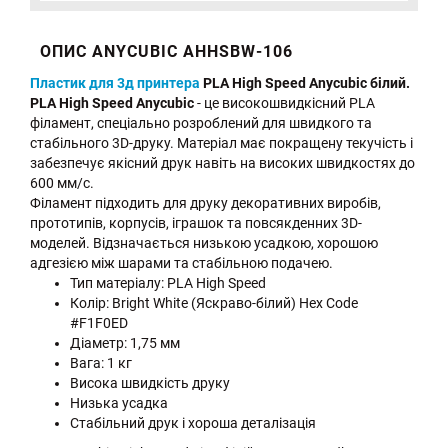
ОПИС ANYCUBIC AHHSBW-106
Пластик для 3д принтера
PLA High Speed Anycubic білий.
PLA High Speed Anycubic
- це високошвидкісний PLA
філамент, спеціально розроблений для швидкого та
стабільного 3D-друку. Матеріал має покращену текучість і
забезпечує якісний друк навіть на високих швидкостях до
600 мм/с.
Філамент підходить для друку декоративних виробів,
прототипів, корпусів, іграшок та повсякденних 3D-
моделей. Відзначається низькою усадкою, хорошою
адгезією між шарами та стабільною подачею.
Тип матеріалу: PLA High Speed
Колір: Bright White (Яскраво-білий) Hex Code
#F1F0ED
Діаметр: 1,75 мм
Вага: 1 кг
Висока швидкість друку
Низька усадка
Стабільний друк і хороша деталізація