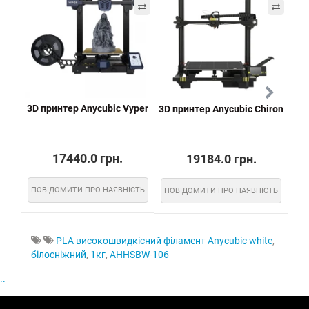
3D принтер Anycubic Vyper
3D принтер Anycubic Chiron
3D 
17440.0 грн.
19184.0 грн.
ПОВІДОМИТИ ПРО НАЯВНІСТЬ
ПОВІДОМИТИ ПРО НАЯВНІСТЬ
ПО
PLA високошвидкісний філамент Anycubic white
,
білосніжний
,
1кг
,
AHHSBW-106
..