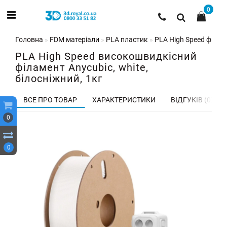
0
Головна
FDM матеріали
PLA пластик
PLA High Speed філаме
PLA High Speed високошвидкісний
філамент Anycubic, white,
білосніжний, 1кг
ВСЕ ПРО ТОВАР
ХАРАКТЕРИСТИКИ
ВІДГУКІВ (0)
0
0