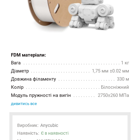
FDM матеріали:
Вага
1 кг
Діаметр
1,75 мм ±0.02 мм
Довжина філаменту
330 м
Колір
Білосніжний
Модуль пружності на вигін
2750±260 МПа
дивитись все
Виробник:
Anycubic
Наявність:
Є в наявності