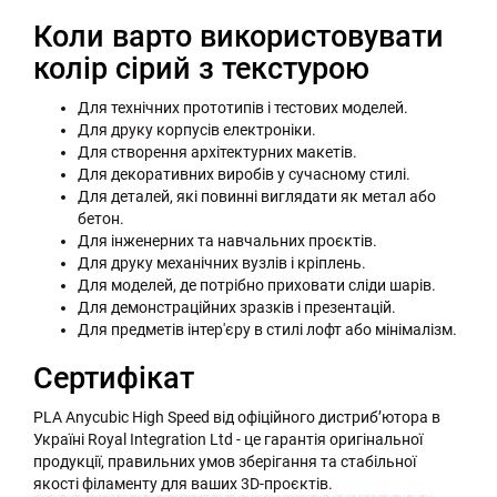
Коли варто використовувати
колір сірий з текстурою
Для технічних прототипів і тестових моделей.
Для друку корпусів електроніки.
Для створення архітектурних макетів.
Для декоративних виробів у сучасному стилі.
Для деталей, які повинні виглядати як метал або
бетон.
Для інженерних та навчальних проєктів.
Для друку механічних вузлів і кріплень.
Для моделей, де потрібно приховати сліди шарів.
Для демонстраційних зразків і презентацій.
Для предметів інтер'єру в стилі лофт або мінімалізм.
Сертифікат
PLA Anycubic High Speed від офіційного дистриб’ютора в
Україні Royal Integration Ltd - це гарантія оригінальної
продукції, правильних умов зберігання та стабільної
якості філаменту для ваших 3D-проєктів.