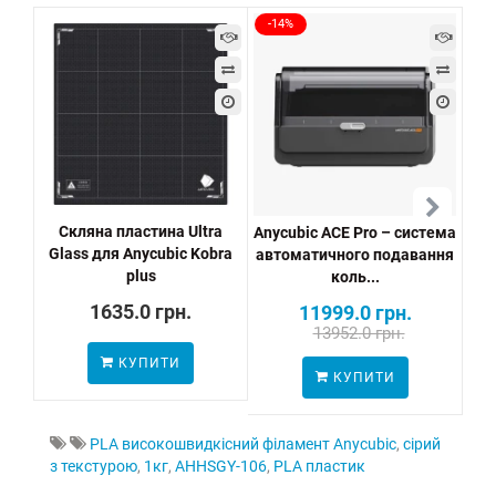
-14%
Скляна пластина Ultra
Anycubic ACE Pro – система
P
Glass для Anycubic Kobra
автоматичного подавання
plus
коль...
1635.0 грн.
11999.0 грн.
13952.0 грн.
КУПИТИ
КУПИТИ
PLA високошвидкісний філамент Anycubic
,
сірий
з текстурою
,
1кг
,
AHHSGY-106
,
PLA пластик