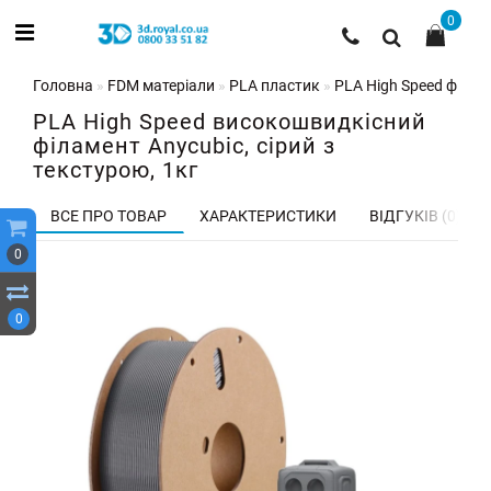
0
Головна
FDM матеріали
PLA пластик
PLA High Speed філаме
PLA High Speed високошвидкісний
філамент Anycubic, сірий з
текстурою, 1кг
ВСЕ ПРО ТОВАР
ХАРАКТЕРИСТИКИ
ВІДГУКІВ (0)
0
0