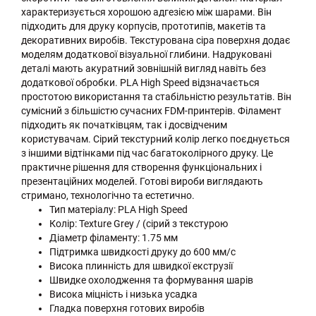
характеризується хорошою адгезією між шарами. Він
підходить для друку корпусів, прототипів, макетів та
декоративних виробів. Текстурована сіра поверхня додає
моделям додаткової візуальної глибини. Надруковані
деталі мають акуратний зовнішній вигляд навіть без
додаткової обробки. PLA High Speed відзначається
простотою використання та стабільністю результатів. Він
сумісний з більшістю сучасних FDM-принтерів. Філамент
підходить як початківцям, так і досвідченим
користувачам. Сірий текстурний колір легко поєднується
з іншими відтінками під час багатоколірного друку. Це
практичне рішення для створення функціональних і
презентаційних моделей. Готові вироби виглядають
стримано, технологічно та естетично.
Тип матеріалу: PLA High Speed
Колір: Texture Grey / (сірий з текстурою
Діаметр філаменту: 1.75 мм
Підтримка швидкості друку до 600 мм/с
Висока плинність для швидкої екструзії
Швидке охолодження та формування шарів
Висока міцність і низька усадка
Гладка поверхня готових виробів