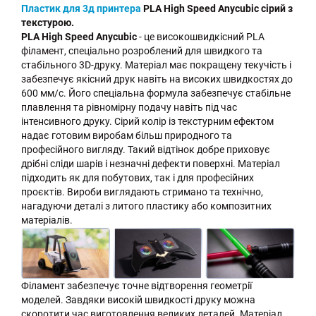
Пластик для 3д принтера
PLA High Speed Anycubic сірий з
текстурою.
PLA High Speed Anycubic
- це високошвидкісний PLA
філамент, спеціально розроблений для швидкого та
стабільного 3D-друку. Матеріал має покращену текучість і
забезпечує якісний друк навіть на високих швидкостях до
600 мм/с. Його спеціальна формула забезпечує стабільне
плавлення та рівномірну подачу навіть під час
інтенсивного друку. Сірий колір із текстурним ефектом
надає готовим виробам більш природного та
професійного вигляду. Такий відтінок добре приховує
дрібні сліди шарів і незначні дефекти поверхні. Матеріал
підходить як для побутових, так і для професійних
проєктів. Вироби виглядають стримано та технічно,
нагадуючи деталі з литого пластику або композитних
матеріалів.
Філамент забезпечує точне відтворення геометрії
моделей. Завдяки високій швидкості друку можна
скоротити час виготовлення великих деталей. Матеріал