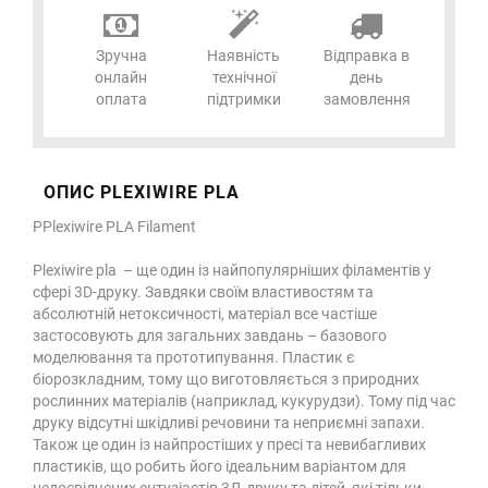
Зручна
Наявність
Відправка в
онлайн
технічної
день
оплата
підтримки
замовлення
ОПИС PLEXIWIRE PLA
P
Plexiwire PLA Filament
Plexiwire pla – ще один із найпопулярніших філаментів у
сфері 3D-друку. Завдяки своїм властивостям та
абсолютній нетоксичності, матеріал все частіше
застосовують для загальних завдань – базового
моделювання та прототипування. Пластик є
біорозкладним, тому що виготовляється з природних
рослинних матеріалів (наприклад, кукурудзи). Тому під час
друку відсутні шкідливі речовини та неприємні запахи.
Також це один із найпростіших у пресі та невибагливих
пластиків, що робить його ідеальним варіантом для