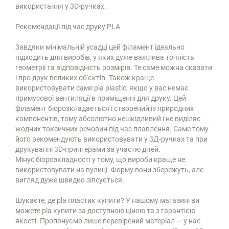
використання у 3D-ручках.
Рекомендації під час друку PLA
Завдяки мінімальній усадці цей філамент ідеально
підходить для виробів, у яких дуже важлива точність
геометрії та відповідність розмірів. Те саме можна сказати
і про друк великих об'єктів. Також краще
використовувати саме pla plastic, якщо у вас немає
примусової вентиляції в приміщенні для друку. Цей
філамент біорозкладається і створений із природних
компонентів, тому абсолютно нешкідливий і не виділяє
жодних токсичних речовин під час плавлення. Саме тому
його рекомендують використовувати у 3Д-ручках та при
друкуванні 3D-принтерами за участю дітей.
Мінус біорозкладності у тому, що вироби краще не
використовувати на вулиці. Форму вони збережуть, але
вигляд дуже швидко зіпсується.
Шукаєте, де pla пластик купити? У нашому магазині ви
можете pla купити за доступною ціною та з гарантією
якості. Пропонуємо лише перевірений матеріал — у нас