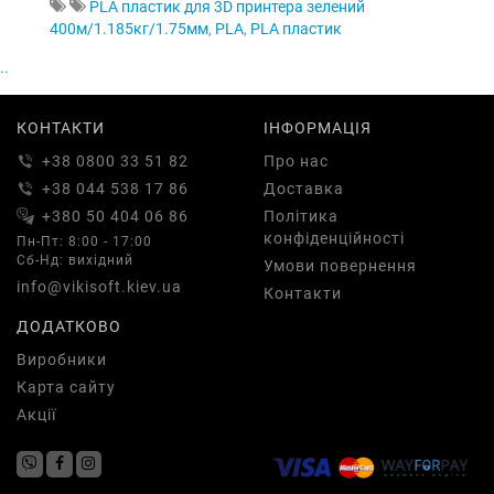
PLA пластик для 3D принтера зелений
400м/1.185кг/1.75мм
,
PLA
,
PLA пластик
..
КОНТАКТИ
ІНФОРМАЦІЯ
+38 0800 33 51 82
Про нас
+38 044 538 17 86
Доставка
+380 50 404 06 86
Політика
конфіденційності
Пн-Пт: 8:00 - 17:00
Сб-Нд: вихідний
Умови повернення
info@vikisoft.kiev.ua
Контакти
ДОДАТКОВО
Виробники
Карта сайту
Акції