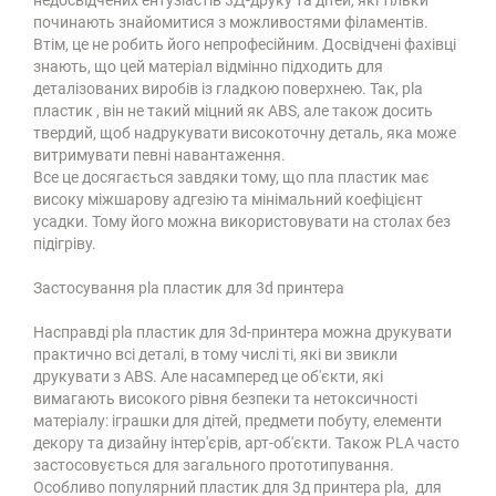
недосвідчених ентузіастів 3Д-друку та дітей, які тільки
починають знайомитися з можливостями філаментів.
Втім, це не робить його непрофесійним. Досвідчені фахівці
знають, що цей матеріал відмінно підходить для
деталізованих виробів із гладкою поверхнею. Так, pla
пластик , він не такий міцний як ABS, але також досить
твердий, щоб надрукувати високоточну деталь, яка може
витримувати певні навантаження.
Все це досягається завдяки тому, що пла пластик має
високу міжшарову адгезію та мінімальний коефіцієнт
усадки. Тому його можна використовувати на столах без
підігріву.
Застосування pla пластик для 3d принтера
Насправді pla пластик для 3d-принтера можна друкувати
практично всі деталі, в тому числі ті, які ви звикли
друкувати з ABS. Але насамперед це об'єкти, які
вимагають високого рівня безпеки та нетоксичності
матеріалу: іграшки для дітей, предмети побуту, елементи
декору та дизайну інтер'єрів, арт-об'єкти. Також PLA часто
застосовується для загального прототипування.
Особливо популярний пластик для 3д принтера pla, для