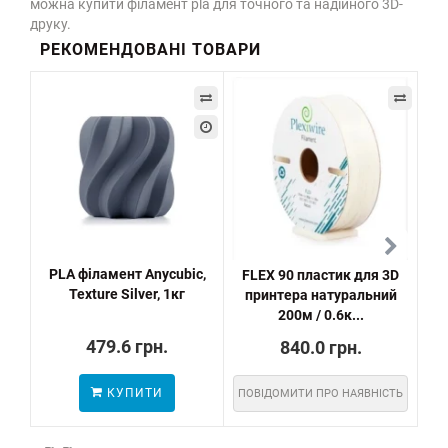
можна купити філамент pla для точного та надійного 3D-
друку.
РЕКОМЕНДОВАНІ ТОВАРИ
PLA філамент Anycubic,
FLEX 90 пластик для 3D
Texture Silver, 1кг
принтера натуральний
п
200м / 0.6к...
479.6 грн.
840.0 грн.
КУПИТИ
ПОВІДОМИТИ ПРО НАЯВНІСТЬ
ПО