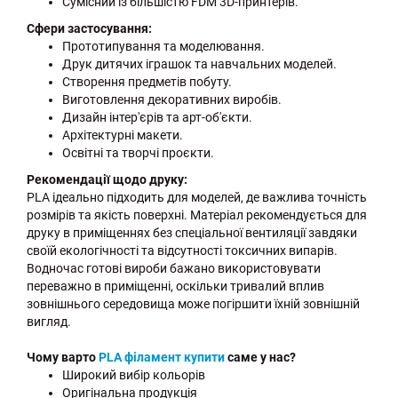
Сумісний із більшістю FDM 3D-принтерів.
Сфери застосування:
Прототипування та моделювання.
Друк дитячих іграшок та навчальних моделей.
Створення предметів побуту.
Виготовлення декоративних виробів.
Дизайн інтер'єрів та арт-об'єкти.
Архітектурні макети.
Освітні та творчі проєкти.
Рекомендації щодо друку:
PLA ідеально підходить для моделей, де важлива точність
розмірів та якість поверхні. Матеріал рекомендується для
друку в приміщеннях без спеціальної вентиляції завдяки
своїй екологічності та відсутності токсичних випарів.
Водночас готові вироби бажано використовувати
переважно в приміщенні, оскільки тривалий вплив
зовнішнього середовища може погіршити їхній зовнішній
вигляд.
Чому варто
PLA філамент купити
саме у нас?
Широкий вибір кольорів
Оригінальна продукція