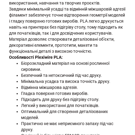
використання, навчання та творчих проєктів.
Завдяки мінімальній усадці та відмінній міжшаровій адгезії
філамент забезпечує точне відтворення геометрії моделей
і гладку поверхню готових виробів. PLA легко друкується
навіть на принтерах без підігріву столу, тому підходить як
для початківців, так і для досвідчених користувачів.
Матеріал дозволяє створювати деталізовані об'єкти,
декоративні елементи, прототипи, макети та
функціональні деталі з високою точністю.
Особливості Plexiwire PLA:
Біорозкладний матеріал на основі рослинної
сировини.
Безпечний та нетоксичний під час друку.
Мінімальна усадка та висока точність друку.
Відмінна міжшарова адгезія.
Гладка поверхня готових виробів.
Підходить для друку без підігріву столу.
Легкий у використанні для початківців.
Оптимальний для створення деталізованих
моделей.
Практично не має неприємного запаху під час
друку.