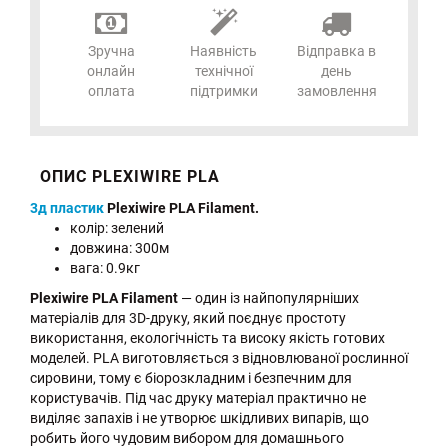
Зручна
Наявність
Відправка в
онлайн
технічної
день
оплата
підтримки
замовлення
ОПИС PLEXIWIRE PLA
3д пластик
Plexiwire PLA Filament.
колір: зелений
довжина: 300м
вага: 0.9кг
Plexiwire PLA Filament
— один із найпопулярніших
матеріалів для 3D-друку, який поєднує простоту
використання, екологічність та високу якість готових
моделей. PLA виготовляється з відновлюваної рослинної
сировини, тому є біорозкладним і безпечним для
користувачів. Під час друку матеріал практично не
виділяє запахів і не утворює шкідливих випарів, що
робить його чудовим вибором для домашнього