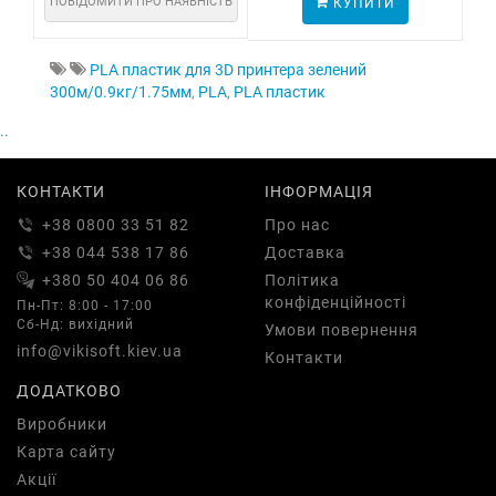
ПОВІДОМИТИ ПРО НАЯВНІСТЬ
КУПИТИ
ПО
PLA пластик для 3D принтера зелений
300м/0.9кг/1.75мм
,
PLA
,
PLA пластик
..
КОНТАКТИ
ІНФОРМАЦІЯ
+38 0800 33 51 82
Про нас
+38 044 538 17 86
Доставка
+380 50 404 06 86
Політика
конфіденційності
Пн-Пт: 8:00 - 17:00
Сб-Нд: вихідний
Умови повернення
info@vikisoft.kiev.ua
Контакти
ДОДАТКОВО
Виробники
Карта сайту
Акції