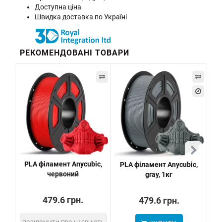
Доступна ціна
Швидка доставка по Україні
РЕКОМЕНДОВАНІ ТОВАРИ
PLA філамент Anycubic,
PLA філамент Anycubic,
P
червоний
gray, 1кг
479.6 грн.
479.6 грн.