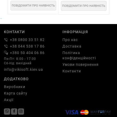
ПОВІДОМИТИ ПРО НАЯВНІСТЬ
ПОВІДОМИТИ ПРО НАЯВНІСТЬ
ПО
..
КОНТАКТИ
ІНФОРМАЦІЯ
+38 0800 33 51 82
Про нас
+38 044 538 17 86
Доставка
+380 50 404 06 86
Політика
конфіденційності
Пн-Пт: 8:00 - 17:00
Сб-Нд: вихідний
Умови повернення
info@vikisoft.kiev.ua
Контакти
ДОДАТКОВО
Виробники
Карта сайту
Акції