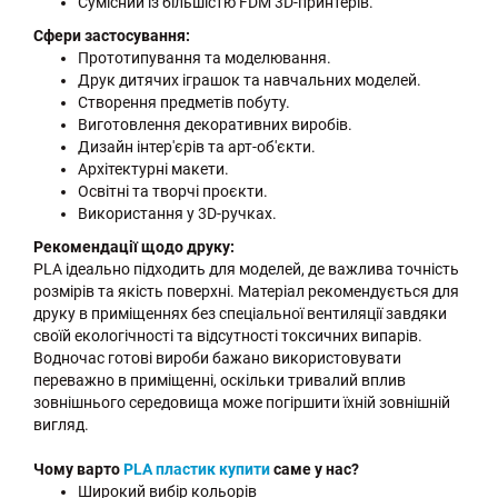
Сумісний із більшістю FDM 3D-принтерів.
Сфери застосування:
Прототипування та моделювання.
Друк дитячих іграшок та навчальних моделей.
Створення предметів побуту.
Виготовлення декоративних виробів.
Дизайн інтер'єрів та арт-об'єкти.
Архітектурні макети.
Освітні та творчі проєкти.
Використання у 3D-ручках.
Рекомендації щодо друку:
PLA ідеально підходить для моделей, де важлива точність
розмірів та якість поверхні. Матеріал рекомендується для
друку в приміщеннях без спеціальної вентиляції завдяки
своїй екологічності та відсутності токсичних випарів.
Водночас готові вироби бажано використовувати
переважно в приміщенні, оскільки тривалий вплив
зовнішнього середовища може погіршити їхній зовнішній
вигляд.
Чому варто
PLA пластик купити
саме у нас?
Широкий вибір кольорів