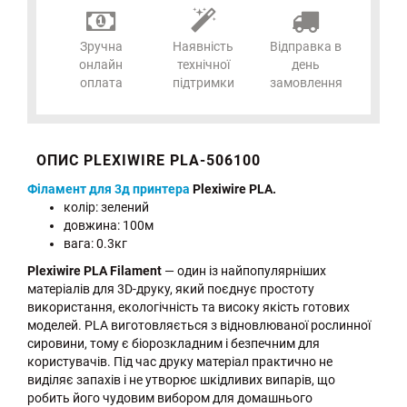
Зручна
Наявність
Відправка в
онлайн
технічної
день
оплата
підтримки
замовлення
ОПИС PLEXIWIRE PLA-506100
Філамент для 3д принтера
Plexiwire PLA.
колір: зелений
довжина: 100м
вага: 0.3кг
Plexiwire PLA Filament
— один із найпопулярніших
матеріалів для 3D-друку, який поєднує простоту
використання, екологічність та високу якість готових
моделей. PLA виготовляється з відновлюваної рослинної
сировини, тому є біорозкладним і безпечним для
користувачів. Під час друку матеріал практично не
виділяє запахів і не утворює шкідливих випарів, що
робить його чудовим вибором для домашнього