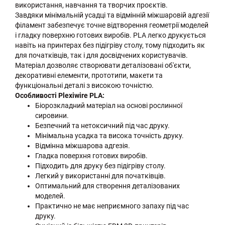
використання, навчання та творчих проєктів.
Завдяки мінімальній усадці та відмінній міжшаровій адгезії
філамент забезпечує точне відтворення геометрії моделей
і гладку поверхню готових виробів. PLA легко друкується
навіть на принтерах без підігріву столу, тому підходить як
для початківців, так і для досвідчених користувачів.
Матеріал дозволяє створювати деталізовані об'єкти,
декоративні елементи, прототипи, макети та
функціональні деталі з високою точністю.
Особливості Plexiwire PLA:
Біорозкладний матеріал на основі рослинної
сировини.
Безпечний та нетоксичний під час друку.
Мінімальна усадка та висока точність друку.
Відмінна міжшарова адгезія.
Гладка поверхня готових виробів.
Підходить для друку без підігріву столу.
Легкий у використанні для початківців.
Оптимальний для створення деталізованих
моделей.
Практично не має неприємного запаху під час
друку.