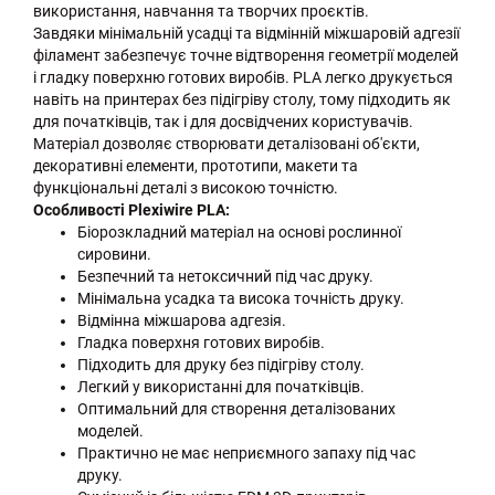
використання, навчання та творчих проєктів.
Завдяки мінімальній усадці та відмінній міжшаровій адгезії
філамент забезпечує точне відтворення геометрії моделей
і гладку поверхню готових виробів. PLA легко друкується
навіть на принтерах без підігріву столу, тому підходить як
для початківців, так і для досвідчених користувачів.
Матеріал дозволяє створювати деталізовані об'єкти,
декоративні елементи, прототипи, макети та
функціональні деталі з високою точністю.
Особливості Plexiwire PLA:
Біорозкладний матеріал на основі рослинної
сировини.
Безпечний та нетоксичний під час друку.
Мінімальна усадка та висока точність друку.
Відмінна міжшарова адгезія.
Гладка поверхня готових виробів.
Підходить для друку без підігріву столу.
Легкий у використанні для початківців.
Оптимальний для створення деталізованих
моделей.
Практично не має неприємного запаху під час
друку.