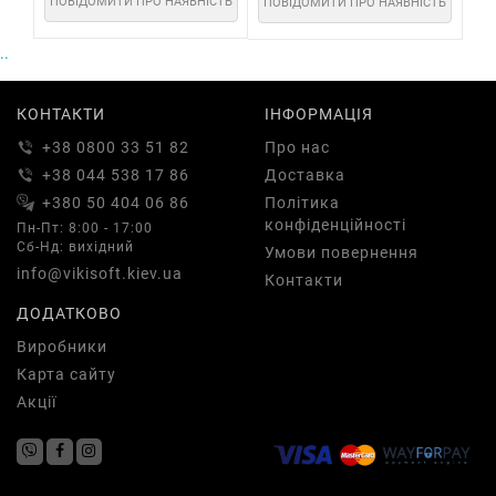
ПОВІДОМИТИ ПРО НАЯВНІСТЬ
ПОВІДОМИТИ ПРО НАЯВНІСТЬ
ПО
..
КОНТАКТИ
ІНФОРМАЦІЯ
+38 0800 33 51 82
Про нас
+38 044 538 17 86
Доставка
+380 50 404 06 86
Політика
конфіденційності
Пн-Пт: 8:00 - 17:00
Сб-Нд: вихідний
Умови повернення
info@vikisoft.kiev.ua
Контакти
ДОДАТКОВО
Виробники
Карта сайту
Акції