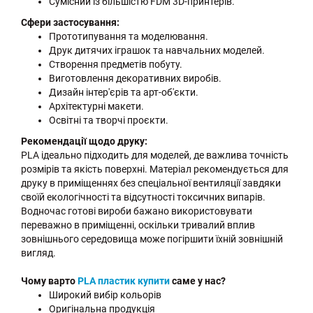
Сумісний із більшістю FDM 3D-принтерів.
Сфери застосування:
Прототипування та моделювання.
Друк дитячих іграшок та навчальних моделей.
Створення предметів побуту.
Виготовлення декоративних виробів.
Дизайн інтер'єрів та арт-об'єкти.
Архітектурні макети.
Освітні та творчі проєкти.
Рекомендації щодо друку:
PLA ідеально підходить для моделей, де важлива точність
розмірів та якість поверхні. Матеріал рекомендується для
друку в приміщеннях без спеціальної вентиляції завдяки
своїй екологічності та відсутності токсичних випарів.
Водночас готові вироби бажано використовувати
переважно в приміщенні, оскільки тривалий вплив
зовнішнього середовища може погіршити їхній зовнішній
вигляд.
Чому варто
PLA пластик купити
саме у нас?
Широкий вибір кольорів
Оригінальна продукція