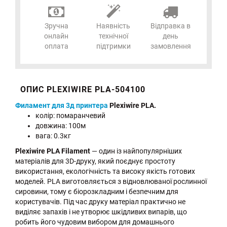
Зручна
Наявність
Відправка в
онлайн
технічної
день
оплата
підтримки
замовлення
ОПИС PLEXIWIRE PLA-504100
Филамент для 3д принтера
Plexiwire PLA.
колір: помаранчевий
довжина: 100м
вага: 0.3кг
Plexiwire PLA Filament
— один із найпопулярніших
матеріалів для 3D-друку, який поєднує простоту
використання, екологічність та високу якість готових
моделей. PLA виготовляється з відновлюваної рослинної
сировини, тому є біорозкладним і безпечним для
користувачів. Під час друку матеріал практично не
виділяє запахів і не утворює шкідливих випарів, що
робить його чудовим вибором для домашнього