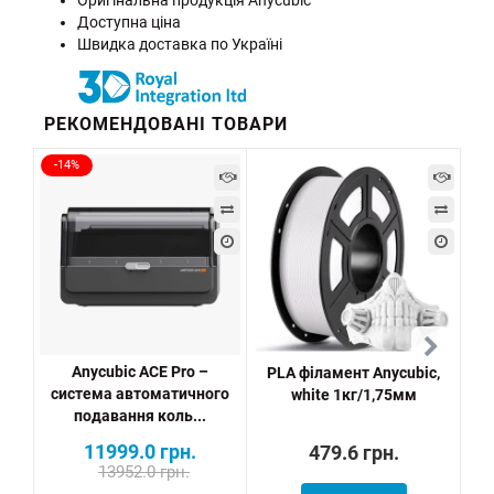
Доступна ціна
Швидка доставка по Україні
РЕКОМЕНДОВАНІ ТОВАРИ
-14%
Anycubic ACE Pro –
PLA філамент Anycubic,
P
система автоматичного
white 1кг/1,75мм
подавання коль...
11999.0 грн.
479.6 грн.
13952.0 грн.