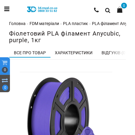
0
Головна
FDM матеріали
PLA пластик
PLA філамент Anycubic
Фіолетовий PLA філамент Anycubic,
purple, 1кг
ВСЕ ПРО ТОВАР
ХАРАКТЕРИСТИКИ
ВІДГУКІВ (0)
0
0