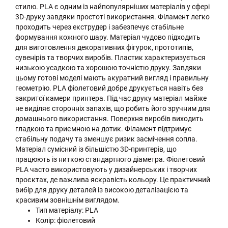
стилю. PLA є одним із найпопулярніших матеріалів у сфері
3D-друку завдяки простоті використання. Філамент легко
проходить через екструдер і забезпечує стабільне
формування кожного шару. Матеріал чудово підходить
для виготовлення декоративних фігурок, прототипів,
сувенірів та творчих виробів. Пластик характеризується
низькою усадкою та хорошою точністю друку. Завдяки
цьому готові моделі мають акуратний вигляд і правильну
геометрію. PLA фіолетовий добре друкується навіть без
закритої камери принтера. Під час друку матеріал майже
не виділяє сторонніх запахів, що робить його зручним для
домашнього використання. Поверхня виробів виходить
гладкою та приємною на дотик. Філамент підтримує
стабільну подачу та зменшує ризик засмічення сопла.
Матеріал сумісний із більшістю 3D-принтерів, що
працюють із ниткою стандартного діаметра. Фіолетовий
PLA часто використовують у дизайнерських і творчих
проєктах, де важлива яскравість кольору. Це практичний
вибір для друку деталей із високою деталізацією та
красивим зовнішнім виглядом.
Тип матеріалу: PLA
Колір: фіолетовий