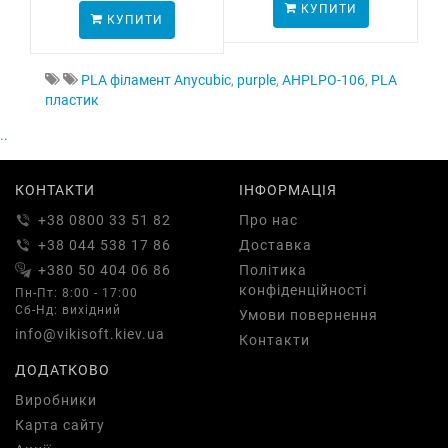
КУПИТИ
ПО
КУПИТИ
PLA філамент Anycubic
,
purple
,
AHPLPO-106
,
PLA
пластик
..
КОНТАКТИ
ІНФОРМАЦІЯ
+38 0800 33 51 82
Про нас
+38 044 538 17 86
Доставка
+380 50 404 06 86
Політика
конфіденційності
Пн-Пт: 8:00 - 17:00
Сб-Нд: вихідний
Умови повернення
info@vikisoft.kiev.ua
Контакти
ДОДАТКОВО
Виробники
Карта сайту