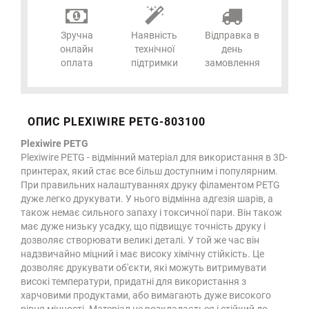
Зручна
Наявність
Відправка в
онлайн
технічної
день
оплата
підтримки
замовлення
ОПИС PLEXIWIRE PETG-803100
Plexiwire PETG
Plexiwire PETG - відмінний матеріал для використання в 3D-
принтерах, який стає все більш доступним і популярним.
При правильних налаштуваннях друку філаментом PETG
дуже легко друкувати. У нього відмінна адгезія шарів, а
також немає сильного запаху і токсичної пари. Він також
має дуже низьку усадку, що підвищує точність друку і
дозволяє створювати великі деталі. У той же час він
надзвичайно міцний і має високу хімічну стійкість. Це
дозволяє друкувати об'єкти, які можуть витримувати
високі температури, придатні для використання з
харчовими продуктами, або вимагають дуже високого