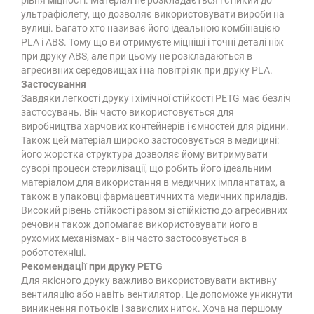
рівня міцності. Матеріал не розкладається і стійкий до
ультрафіолету, що дозволяє використовувати вироби на
вулиці. Багато хто називає його ідеальною комбінацією
PLA і ABS. Тому що ви отримуєте міцніші і точні деталі ніж
при друку ABS, але при цьому не розкладаються в
агресивних середовищах і на повітрі як при друку PLA.
Застосування
Завдяки легкості друку і хімічної стійкості PETG має безліч
застосувань. Він часто використовується для
виробництва харчових контейнерів і ємностей для рідини.
Також цей матеріал широко застосовується в медицині:
його жорстка структура дозволяє йому витримувати
суворі процеси стерилізації, що робить його ідеальним
матеріалом для використання в медичних імплантатах, а
також в упаковці фармацевтичних та медичних приладів.
Високий рівень стійкості разом зі стійкістю до агресивних
речовин також допомагає використовувати його в
рухомих механізмах - він часто застосовується в
робототехніці.
Рекомендації при друку PETG
Для якісного друку важливо використовувати активну
вентиляцію або навіть вентилятор. Це допоможе уникнути
виникнення потьоків і завислих ниток. Хоча на першому