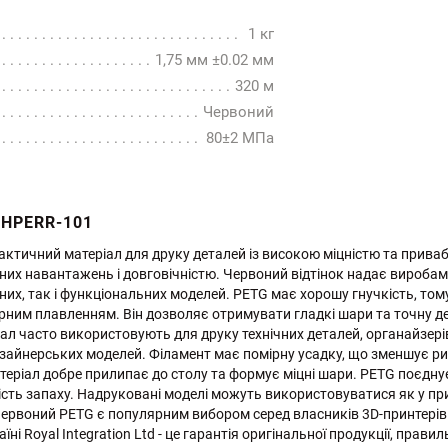
1 кг
1,75 мм ±0.02 мм
320 м
Червоний
80±2 МПа
AHPERR-101
рактичний матеріал для друку деталей із високою міцністю та прив
них навантажень і довговічністю. Червоний відтінок надає виробам 
них, так і функціональних моделей. PETG має хорошу гнучкість, том
ним плавленням. Він дозволяє отримувати гладкі шари та точну дет
ал часто використовують для друку технічних деталей, органайзерів
изайнерських моделей. Філамент має помірну усадку, що зменшує р
теріал добре прилипає до столу та формує міцні шари. PETG поєднує
ість запаху. Надруковані моделі можуть використовуватися як у прим
ервоний PETG є популярним вибором серед власників 3D-принтерів
ні Royal Integration Ltd - це гарантія оригінальної продукції, прави