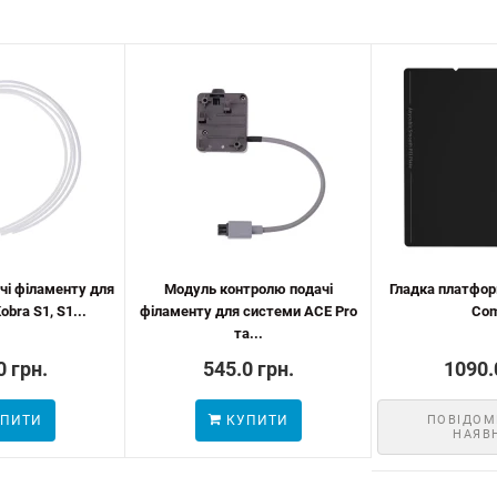
чі філаменту для
Модуль контролю подачі
Гладка платфор
obra S1, S1...
філаменту для системи ACE Pro
Co
та...
0 грн.
545.0 грн.
1090.
ПИТИ
КУПИТИ
ПОВІДОМ
НАЯВ