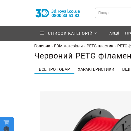
СПИСОК КАТЕГОРІЙ
АКЦІЇ
ПР
Головна
FDM матеріали
PETG пластик
PETG ф
Червоний PETG філамент
ВСЕ ПРО ТОВАР
ХАРАКТЕРИСТИКИ
ВІДГ
0