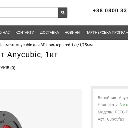
+38 0800 33
О НАС
КОНТАКТИ
ДОСТАВКА
НОВИНИ
ПАРТНЕРСЬКА ПРОГРАМ
іламент Anycubic для 3D принтера red 1кг/1,75мм
 Anycubic, 1кг
УКІВ (0)
Виробник:
Anyc
Наявність:
Є в 
Модель:
PETG F
Арт.: 00bc5fa3