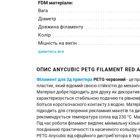
FDM матеріали:
Вага
Діаметр
Довжина філаменту
Колір
Міцність на вигін
дивитись все
ОПИС ANYCUBIC PETG FILAMENT RED 
Філамент для 3д принтера
PETG червоний
- це п
пластик, який відомий своєю стійкістю до механіч
Матеріал добре підходить для друку як декоратив
характеризується стабільною подачею та рівномір
боїться короткочасного контакту з водою. Матері
підходить для створення рекламних макетів та д
рекомендується температура сопла від 230 °C. Ма
Під час роботи філамент виділяє мінімальну кільк
поєднанню практичності та насиченого кольору ч
PETG Anycubic від офіційного дистриб’ютора в Украї