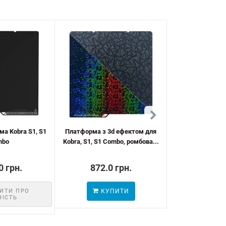
ма Kobra S1, S1
Платформа з 3d ефектом для
Платформа з 3
mbo
Kobra, S1, S1 Combo, ромбова...
Kobra S1, S1 Com
0 грн.
872.0 грн.
872.0
ИТИ ПРО
КУПИТИ
КУП
НІСТЬ