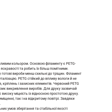
абливим кольором. Основою філаменту є PETG-
яскравості та робить їх більш помітними.
у готові вироби менш схильні до тріщин. Філамент
алізацію. PETG стійкий до впливу вологи й не
, кріплень і захисних елементів. Червоний PETG
изик викривлення виробів. Для друку зазвичай
 високу міцність із відносною простотою друку.
іщенні, так і на відкритому повітрі. Завдяки
.
льних умов зберігання та стабільної якості