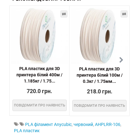
PLA пластик для 3D
PLA пластик для 3D
принтера білий 400м /
принтера білий 100м /
пр
1.185кг / 1.75...
0.3кг / 1.75мм...
720.0 грн.
218.0 грн.
ПОВІДОМИТИ ПРО НАЯВНІСТЬ
ПОВІДОМИТИ ПРО НАЯВНІСТЬ
ПО
PLA філамент Anycubic
,
червоний
,
AHPLRR-106
,
PLA пластик