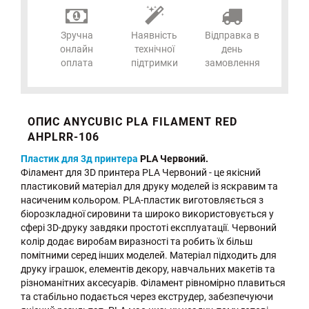
Зручна
Наявність
Відправка в
онлайн
технічної
день
оплата
підтримки
замовлення
ОПИС ANYCUBIC PLA FILAMENT RED
AHPLRR-106
Пластик для 3д принтера
PLA Червоний.
Філамент для 3D принтера PLA Червоний - це якісний
пластиковий матеріал для друку моделей із яскравим та
насиченим кольором. PLA-пластик виготовляється з
біорозкладної сировини та широко використовується у
сфері 3D-друку завдяки простоті експлуатації. Червоний
колір додає виробам виразності та робить їх більш
помітними серед інших моделей. Матеріал підходить для
друку іграшок, елементів декору, навчальних макетів та
різноманітних аксесуарів. Філамент рівномірно плавиться
та стабільно подається через екструдер, забезпечуючи