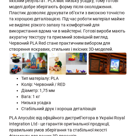
якісний результат. PLA має низьку усадку, тому готові
моделі добре зберігають форму після охолодження.
Пластик дозволяє друкувати об’єкти з високою точністю
та хорошою деталізацією. Під час роботи матеріал майже
не виділяє різкого запаху та комфортний для
використання вдома чи в майстерні. Готові вироби мають
акуратну текстуру та приємний зовнішній вигляд.
Червоний PLA Red стане практичним вибором для
створення яскравих, стильних і якісних 3D-моделей.
Тип матеріалу: PLA
Колір: Червоний / RED
Діаметр: 1,75 мм
Вага: 1 кг
Низька усадка
Стабільний друк і хороша деталізація
PLA Anycubic від офіційного дистриб’ютора в Україні Royal
Integration Ltd - це гарантія оригінальної продукції,
правильних умов зберігання та стабільної якості