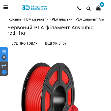
0
Головна
FDM матеріали
PLA пластик
PLA філамент Anycubi
Червоний PLA філамент Anycubic,
red, 1кг
ВСЕ ПРО ТОВАР
ВІДГУКІВ (0)
0
0