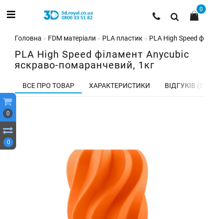
0
Головна
FDM матеріали
PLA пластик
PLA High Speed філаме
PLA High Speed філамент Anycubic
яскраво-помаранчевий, 1кг
ВСЕ ПРО ТОВАР
ХАРАКТЕРИСТИКИ
ВІДГУКІВ (0)
0
0