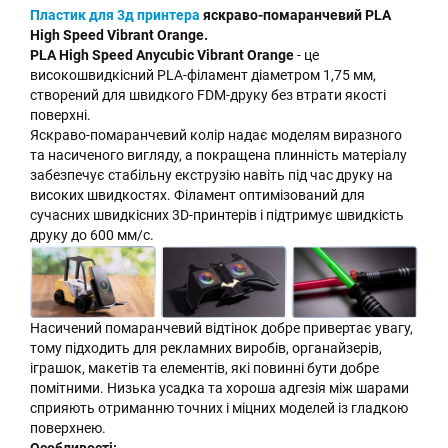
Пластик для 3д принтера
яскраво-помаранчевий PLA
High Speed Vibrant Orange.
PLA High Speed Anycubic Vibrant Orange
- це
високошвидкісний PLA-філамент діаметром 1,75 мм,
створений для швидкого FDM-друку без втрати якості
поверхні.
Яскраво-помаранчевий колір надає моделям виразного
та насиченого вигляду, а покращена плинність матеріалу
забезпечує стабільну екструзію навіть під час друку на
високих швидкостях. Філамент оптимізований для
сучасних швидкісних 3D-принтерів і підтримує швидкість
друку до 600 мм/с.
Насичений помаранчевий відтінок добре привертає увагу,
тому підходить для рекламних виробів, органайзерів,
іграшок, макетів та елементів, які повинні бути добре
помітними. Низька усадка та хороша адгезія між шарами
сприяють отриманню точних і міцних моделей із гладкою
поверхнею.