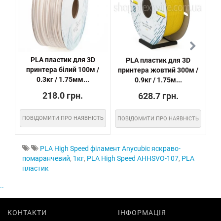
PLA пластик для 3D
PLA пластик для 3D
P
принтера білий 100м /
принтера жовтий 300м /
0.3кг / 1.75мм...
0.9кг / 1.75м...
218.0 грн.
628.7 грн.
ПОВІДОМИТИ ПРО НАЯВНІСТЬ
ПОВІДОМИТИ ПРО НАЯВНІСТЬ
ПО
PLA High Speed філамент Anycubic яскраво-
помаранчевий
,
1кг
,
PLA High Speed AHHSVO-107
,
PLA
пластик
..
КОНТАКТИ
ІНФОРМАЦІЯ