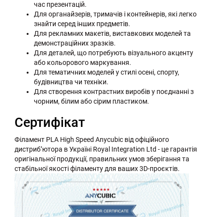
час презентацій.
Для органайзерів, тримачів і контейнерів, які легко
знайти серед інших предметів.
Для рекламних макетів, виставкових моделей та
демонстраційних зразків.
Для деталей, що потребують візуального акценту
або кольорового маркування.
Для тематичних моделей у стилі осені, спорту,
будівництва чи техніки.
Для створення контрастних виробів у поєднанні з
чорним, білим або сірим пластиком.
Сертифікат
Філамент PLA High Speed Anycubic від офіційного
дистриб’ютора в Україні Royal Integration Ltd - це гарантія
оригінальної продукції, правильних умов зберігання та
стабільної якості філаменту для ваших 3D-проєктів.