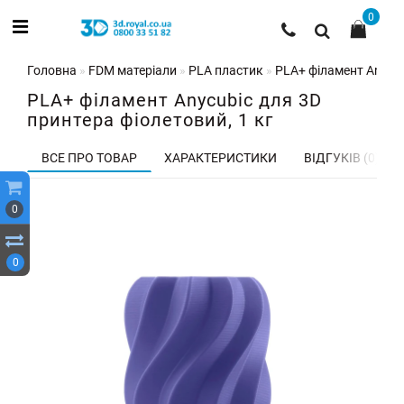
0
Головна
FDM матеріали
PLA пластик
PLA+ філамент Anycubi
PLA+ філамент Anycubic для 3D
принтера фіолетовий, 1 кг
ВСЕ ПРО ТОВАР
ХАРАКТЕРИСТИКИ
ВІДГУКІВ (0)
0
0