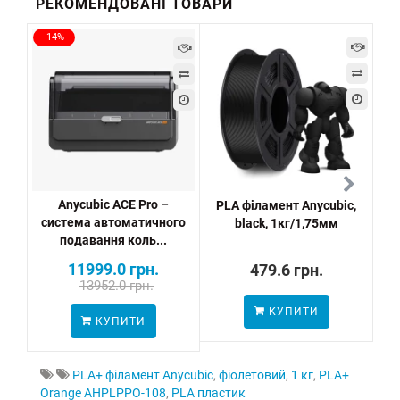
РЕКОМЕНДОВАНІ ТОВАРИ
-14%
Anycubic ACE Pro –
PLA філамент Anycubic,
P
система автоматичного
black, 1кг/1,75мм
подавання коль...
11999.0 грн.
479.6 грн.
13952.0 грн.
КУПИТИ
ПО
КУПИТИ
PLA+ філамент Anycubic
,
фіолетовий
,
1 кг
,
PLA+
Orange AHPLPPO-108
,
PLA пластик