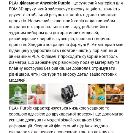
PLA+ філамент Anycubic Purple
- це сучасний матеріал для
FDM 3D-друку, який забезпечує високу міцність, точність
друку та стабільний результат навіть під час тривалих
проєктів. Насичений фіолетовий колір надає виробам
яскравого та оригінального вигляду, роблячи його
чудовим вибором для декоративних моделей,
дизайнерських виробів, сувенірів, іграшок і творчих
проєктів. Завдяки покращеній формулі PLA+ матеріал має
підвищену ударостійкість і довговічність у порівнянні зі
звичайним PLA. Філамент проходить суворий контроль
діаметра, що забезпечує рівномірну подачу матеріалу та
плавну екструзію без ривків. Це дозволяє отримувати
рівні шари, чіткі контури та високу деталізацію готових
моделей.
PLA+ Purple характеризується низькою усадкою та
хорошою адгезією до друкарської поверхні, що допомагає
успішно друкувати моделі різної складності без
деформацій. Яскравий фіолетовий відтінок чудово
виглядає як на великих поверхнях, так і на деталях зі