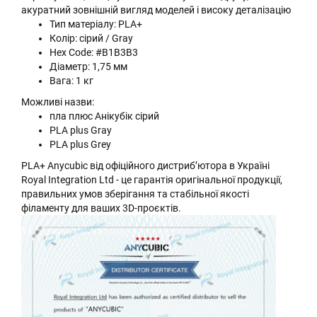
акуратний зовнішній вигляд моделей і високу деталізацію
Тип матеріалу: PLA+
Колір: сірий / Gray
Hex Code: #B1B3B3
Діаметр: 1,75 мм
Вага: 1 кг
Можливі назви:
пла плюс Анікубік сірий
PLA plus Gray
PLA plus Grey
PLA+ Anycubic від офіційного дистриб’ютора в Україні
Royal Integration Ltd - це гарантія оригінальної продукції,
правильних умов зберігання та стабільної якості
філаменту для ваших 3D-проєктів.