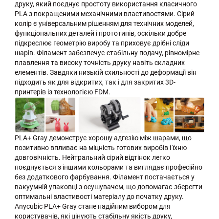
друку, який поєднує простоту використання класичного
PLA з покращеними механічними властивостями. Сірий
колір є універсальним рішенням для технічних моделей,
функціональних деталей і прототипів, оскільки добре
підкреслює геометрію виробу та приховує дрібні сліди
шарів. Філамент забезпечує стабільну подачу, рівномірне
плавлення та високу точність друку навіть складних
елементів. Завдяки низькій схильності до деформації він
підходить як для відкритих, так і для закритих 3D-
принтерів із технологією FDM.
PLA+ Gray демонструє хорошу адгезію між шарами, що
позитивно впливає на міцність готових виробів і їхню
довговічність. Нейтральний сірий відтінок легко
поєднується з іншими кольорами та виглядає професійно
без додаткового фарбування. Філамент постачається у
вакуумній упаковці з осушувачем, що допомагає зберегти
оптимальні властивості матеріалу до початку друку.
Anycubic PLA+ Gray стане надійним вибором для
користувачів, які цінують стабільну якість друку,