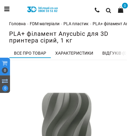
0
Головна
FDM матеріали
PLA пластик
PLA+ філамент Anycub
PLA+ філамент Anycubic для 3D
принтера сірий, 1 кг
ВСЕ ПРО ТОВАР
ХАРАКТЕРИСТИКИ
ВІДГУКІВ (0)
0
0