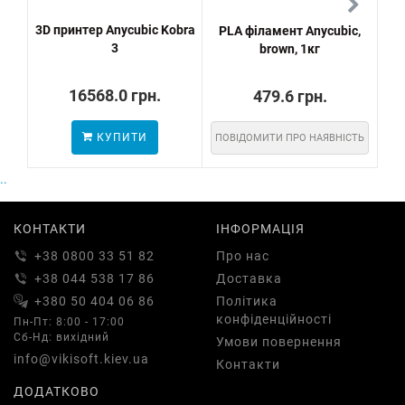
3D принтер Anycubic Kobra
PLA філамент Anycubic,
PL
3
brown, 1кг
16568.0 грн.
479.6 грн.
КУПИТИ
ПОВІДОМИТИ ПРО НАЯВНІСТЬ
..
КОНТАКТИ
ІНФОРМАЦІЯ
+38 0800 33 51 82
Про нас
+38 044 538 17 86
Доставка
+380 50 404 06 86
Політика
конфіденційності
Пн-Пт: 8:00 - 17:00
Сб-Нд: вихідний
Умови повернення
info@vikisoft.kiev.ua
Контакти
ДОДАТКОВО