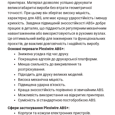
принтерах. Матеріал дозволяє успішно друкувати
великогабаритні вироби без втрати геометричної
точності. При цьому він зберігає високу міцність,
характерну для ABS, але має кращу ударостійкість і меншу
крихкість. Завдяки підвищеній зносостійкості ABS+ добре
працює в деталях, що піддаються регулярним механічним
навантаженням або використовуються в рухомих вузлах.
Це оптимальний вибір для інженерних та функціональних
проєктів, де важливі довговічність і надійність виробу.
Основні переваги Plexiwire ABS+:
Знижена усадка під час друку.
Покращена адгезія до друкарської платформи.
Менша схильність до викривлення та
розтріскування.
Підходить для друку великих моделей.
Висока механічна міцність.
Підвищена ударна в'язкість.
Краща зносостійкість порівняно зі звичайним ABS.
Можливість використання на відкритих принтерах.
Сумісність зі стандартною постобробкою ABS.
Сфери застосування Plexiwire ABS+:
Корпуси та кожухи електронних пристроїв.