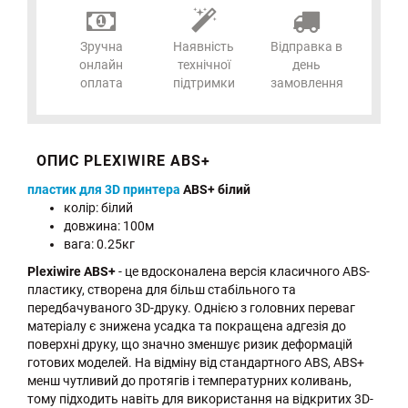
Зручна
Наявність
Відправка в
онлайн
технічної
день
оплата
підтримки
замовлення
ОПИС PLEXIWIRE ABS+
пластик для 3D принтера
ABS+ білий
колір: білий
довжина: 100м
вага: 0.25кг
Plexiwire ABS+
- це вдосконалена версія класичного ABS-
пластику, створена для більш стабільного та
передбачуваного 3D-друку. Однією з головних переваг
матеріалу є знижена усадка та покращена адгезія до
поверхні друку, що значно зменшує ризик деформацій
готових моделей. На відміну від стандартного ABS, ABS+
менш чутливий до протягів і температурних коливань,
тому підходить навіть для використання на відкритих 3D-