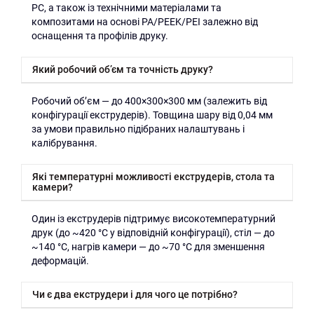
PC, а також із технічними матеріалами та
композитами на основі PA/PEEK/PEI залежно від
оснащення та профілів друку.
Який робочий об’єм та точність друку?
Робочий об’єм — до 400×300×300 мм (залежить від
конфігурації екструдерів). Товщина шару від 0,04 мм
за умови правильно підібраних налаштувань і
калібрування.
Які температурні можливості екструдерів, стола та
камери?
Один із екструдерів підтримує високотемпературний
друк (до ~420 °C у відповідній конфігурації), стіл — до
~140 °C, нагрів камери — до ~70 °C для зменшення
деформацій.
Чи є два екструдери і для чого це потрібно?