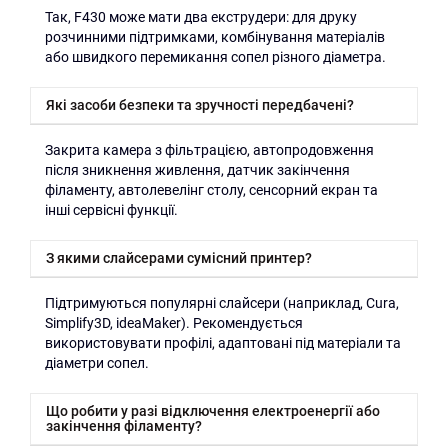
Так, F430 може мати два екструдери: для друку
розчинними підтримками, комбінування матеріалів
або швидкого перемикання сопел різного діаметра.
Які засоби безпеки та зручності передбачені?
Закрита камера з фільтрацією, автопродовження
після зникнення живлення, датчик закінчення
філаменту, автолевелінг столу, сенсорний екран та
інші сервісні функції.
З якими слайсерами сумісний принтер?
Підтримуються популярні слайсери (наприклад, Cura,
Simplify3D, ideaMaker). Рекомендується
використовувати профілі, адаптовані під матеріали та
діаметри сопел.
Що робити у разі відключення електроенергії або
закінчення філаменту?