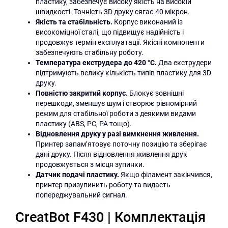
пластику, забезпечує високу якість на високій
швидкості. Точність 3D друку сягає 40 мікрон.
Якість та стабільність.
Корпус виконаний із
високоміцної сталі, що підвищує надійність і
продовжує термін експлуатації. Якісні компоненти
забезпечують стабільну роботу.
Температура екструдера до 420 °C.
Два екструдери
підтримують велику кількість типів пластику для 3D
друку.
Повністю закритий корпус.
Блокує зовнішні
перешкоди, зменшує шум і створює рівномірний
режим для стабільної роботи з деякими видами
пластику (ABS, PC, PA тощо).
Відновлення друку у разі вимкнення живлення.
Принтер запам’ятовує поточну позицію та зберігає
дані друку. Після відновлення живлення друк
продовжується з місця зупинки.
Датчик подачі пластику.
Якщо філамент закінчився,
принтер призупинить роботу та видасть
попереджувальний сигнал.
CreatBot F430 | Комплектація