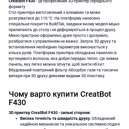
CreatBot F430
- це професійний 3D-принтер середнього
формату
Стіл принтера виготовлений з алюмінію та може
розігріватися до 110 °C. На платформу нанесено
спеціальне покриття BuildTak, завдяки якому моделі міцно
прилипають до столу і не деформуються в процесі друку.
Меню пристрою оформлено дуже просто і зрозуміло,
розібратися з управлінням не важко. Запуск 3D друку та
встановлення необхідних параметрів виконується у
кілька рухів. Платформа принтера обладнана панеллю із
вуглецевого волокна, яка добре передає тепло. Ця знімна
панель, яку легко можна зігнути, щоб зняти об'єкт.
Вбудований повітряний фільтр Абсорбує гази та токсичні
випари при 3D друку деякими видами 3D пластику.
Чому варто купити CreatBot
F430
3D принтер CreatBot F430 - сильні сторони:
Висока точність та швидкість друку.
Обладнаний
надійною механікою та унікальною системою подачі