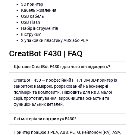
3D принтер
Кабель живлення
USB кабель
USB Flash
Набір інструментів
Інструкція
2 упаковки пластику ABS або PLA
CreatBot F430 | FAQ
Що таке CreatBot F430 і для чого він підходить?
CreatBot F430 — професійний FFF/FDM 3D-принтер із
закритою камерою, розрахований на інженерні
полімери та композити. Підходить для R&D, малої
серії, прототипування, виробництва оснастки та
функціональних деталей.
Які матеріали підтримує F430?
Принтер працює з PLA, ABS, PETG, нейлоном (PA), ASA,