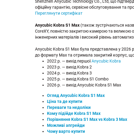
Shenzhen Anycubic Technology Co., Ltd, що підтве
офіційну гарантію, сервісне обслуговування та про
Переглянути сертифікат
Anycubic Kobra S1 Max
(також зустрічаються назв
CoreXY, повністю закритою камерою та великою о
інженерних матеріалів і високий рівень автоматиза
Anycubic Kobra S1 Max була представлена у 2026 
до формату Max та отримала закритий корпус, що
2022 р. — вихід першої
Anycubic Kobra
2023 р. — вихід Kobra 2
2024 р. — вихід Kobra 3
2025 р. — вихід Kobra S1 Combo
2026 р. — вихід Anycubic Kobra S1 Max
Огляд Anycubic Kobra S1 Max
Ціна та де купити
Переваги та недоліки
Кому підійде Kobra S1 Max
Порівняння Kobra S1 Max vs Kobra 3 Max
Можливі апгрейди
Чому варто купити