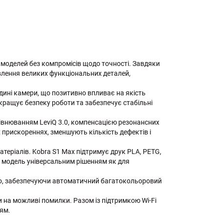
моделей без компромісів щодо точності. Завдяки
овлення великих функціональних деталей,
дині камери, що позитивно впливає на якість
окращує безпеку роботи та забезпечує стабільні
івнюванням LeviQ 3.0, компенсацією резонансних
х прискореннях, зменшують кількість дефектів і
теріалів. Kobra S1 Max підтримує друк PLA, PETG,
ь модель універсальним рішенням як для
о, забезпечуючи автоматичний багатокольоровий
на можливі помилки. Разом із підтримкою Wi-Fi
ням.