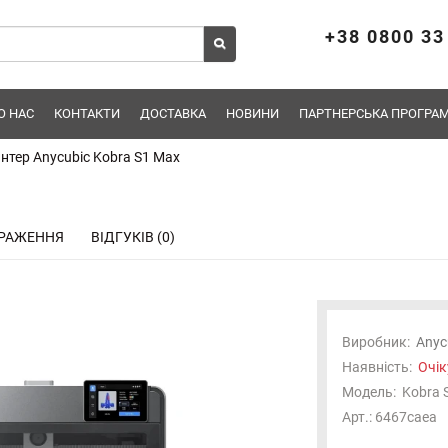
+38 0800 33
О НАС
КОНТАКТИ
ДОСТАВКА
НОВИНИ
ПАРТНЕРСЬКА ПРОГРАМ
нтер Anycubic Kobra S1 Max
РАЖЕННЯ
ВІДГУКІВ (0)
Виробник:
Anyc
Наявність:
Очік
Модель:
Kobra 
Отримуйте першими новини про надходження,
Арт.: 6467caea
підписуйтесь!