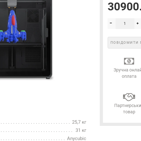
30900.
Електронна пошта
*
Підписатися
ПОВІДОМИТИ 
Зручна онла
оплата
Партнерськ
товар
25,7 кг
31 кг
Anycubic