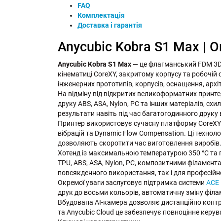
FAQ
Комплектація
Доставка і гарантія
Anycubic Kobra S1 Max | 
Anycubic Kobra S1 Max
— це флагманський FDM 3D-
кінематиці CoreXY, закритому корпусу та робочій 
інженерних прототипів, корпусів, оснащення, архі
На відміну від відкритих великоформатних принте
друку ABS, ASA, Nylon, PC та інших матеріалів, с
результати навіть під час багатогодинного друку 
Принтер використовує сучасну платформу CoreXY
вібрацій та Dynamic Flow Compensation. Ці технол
дозволяють скоротити час виготовлення виробів
Хотенд із максимальною температурою 350 °C та п
TPU, ABS, ASA, Nylon, PC, композитними філамен
повсякденного використання, так і для професій
Окремої уваги заслуговує підтримка системи
ACE 
друк до восьми кольорів, автоматичну зміну філа
Вбудована AI-камера дозволяє дистанційно контр
та Anycubic Cloud це забезпечує повноцінне керув