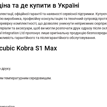
іна та де купити в Україні
ектації, офіційної гарантії та наявності сервісної підтримки. Купуюч
ію виробника, професійну консультацію та технічний супровід протя
еревірку комплектності, що дозволяє уникнути неприємних сюрприз
еріали та аксесуари, щоб ви могли розпочати друк одразу після с
yal Integration Ltd пропонує лише оригінальну продукцію безпосередн
жливість гарантійного та післягарантійного обслуговування.
cubic Kobra S1 Max
 друку.
ним температурним середовищем.
pensation.