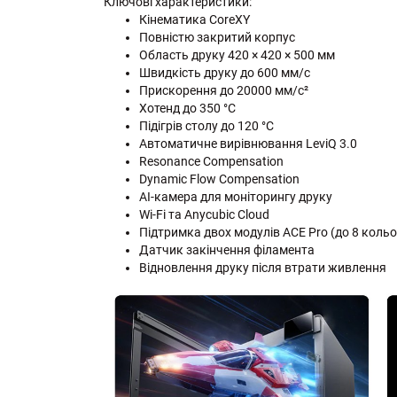
Ключові характеристики:
Кінематика CoreXY
Повністю закритий корпус
Область друку 420 × 420 × 500 мм
Швидкість друку до 600 мм/с
Прискорення до 20000 мм/с²
Хотенд до 350 °C
Підігрів столу до 120 °C
Автоматичне вирівнювання LeviQ 3.0
Resonance Compensation
Dynamic Flow Compensation
AI-камера для моніторингу друку
Wi-Fi та Anycubic Cloud
Підтримка двох модулів ACE Pro (до 8 кольо
Датчик закінчення філамента
Відновлення друку після втрати живлення