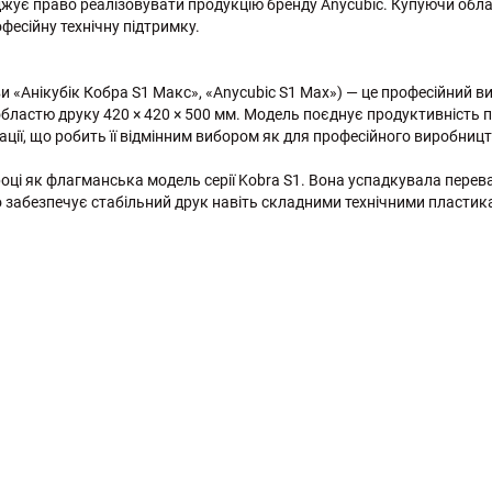
рджує право реалізовувати продукцію бренду Anycubic. Купуючи обла
фесійну технічну підтримку.
и «Анікубік Кобра S1 Макс», «Anycubic S1 Max») — це професійний 
бластю друку 420 × 420 × 500 мм. Модель поєднує продуктивність 
ції, що робить її відмінним вибором як для професійного виробництва
році як флагманська модель серії Kobra S1. Вона успадкувала пере
 забезпечує стабільний друк навіть складними технічними пластик