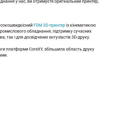
днання у нас, ви отримуєте оригінальний принтер,
високошвидкісний
FDM 3D-принтер
із кінематикою
промислового обладнання, підтримку сучасних
, так і для досвідчених ентузіастів 3D-друку.
ваги платформи CoreXY, збільшила область друку
ами.