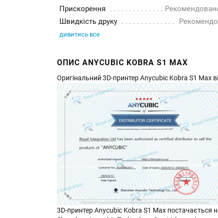
Прискорення
Рекомендовано
Швидкість друку
Рекомендо
дивитись все
ОПИС ANYCUBIC KOBRA S1 MAX
Оригінальний 3D-принтер Anycubic Kobra S1 Max від
3D-принтер Anycubic Kobra S1 Max постачається на