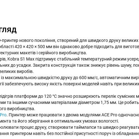
Огляд
принтер нового покоління, створений для швидкого друку великих 
області 420 × 420 × 500 мм він однаково добре підходить для вигот
тектурних макетів і серійного виробництва.
рів, Kobra S1 Max підтримує стабільний температурний режим усере
хильних до усадки. Закрита конструкція також знижує рівень шуму, п
великих виробів.
 із максимальною швидкістю друку до 600 мм/с, автоматичним вир
огії забезпечують високу якість поверхні моделей навіть при велики
.
ідігрів платформи до 120 °C значно розширюють перелік сумісних ма
тами та іншими сучасними матеріалами діаметром 1,75 мм. Це робит
ного виробництва.
Pro
. Принтер може працювати з двома модулями ACE Pro одночасн
мента та його зберігання в оптимальних умовах вологості.
олювати процес друку, створювати таймлапси та швидко реагувати 
ання принтером навіть без постійної присутності поруч із обладнан