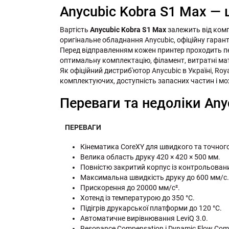
Anycubic Kobra S1 Max — ц
Вартість
Anycubic Kobra S1 Max
залежить від компл
оригінальне обладнання Anycubic, офіційну гарант
Перед відправленням кожен принтер проходить п
оптимальну комплектацію, філамент, витратні мат
Як офіційний дистриб'ютор Anycubic в Україні, Ro
комплектуючих, доступність запасних частин і мо
Переваги та недоліки Any
ПЕРЕВАГИ
Кінематика CoreXY для швидкого та точного
Велика область друку 420 × 420 × 500 мм.
Повністю закритий корпус із контрольова
Максимальна швидкість друку до 600 мм/с.
Прискорення до 20000 мм/с².
Хотенд із температурою до 350 °C.
Підігрів друкарської платформи до 120 °C.
Автоматичне вирівнювання LeviQ 3.0.
Resonance Compensation і Dynamic Flow Com