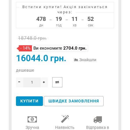
Встигни купити!
Акція закінчиться
через:
478
19
11
52
–
–
–
дн
год
хв
сек
18748.0 грн.
- 14%
Ви економите
2704.0 грн.
16044.0 грн.
Знайшли
дешевше
КУПИТИ
ШВИДКЕ ЗАМОВЛЕННЯ
Зручна
Наявність
Відправка в