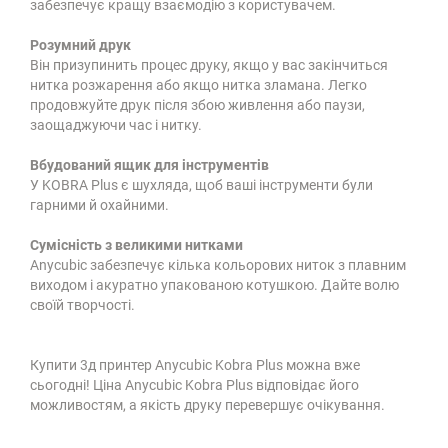
забезпечує кращу взаємодію з користувачем.
Розумний друк
Він призупинить процес друку, якщо у вас закінчиться
нитка розжарення або якщо нитка зламана. Легко
продовжуйте друк після збою живлення або паузи,
заощаджуючи час і нитку.
Вбудований ящик для інструментів
У KOBRA Plus є шухляда, щоб ваші інструменти були
гарними й охайними.
Сумісність з великими нитками
Anycubic забезпечує кілька кольорових ниток з плавним
виходом і акуратно упакованою котушкою. Дайте волю
своїй творчості.
Купити 3д принтер Anycubic Kobra Plus можна вже
сьогодні! Ціна Anycubic Kobra Plus відповідає його
можливостям, а якість друку перевершує очікування.