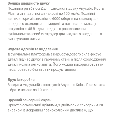
Велика швидкість друку
Подвійна різьба осі Z для швидкість друку Anycubic Kobra
Plus та стандартної швидкості до 100 мм/с. Подвійні
вентилятори зі швидкістю 6000 обертів на хвилину для
швидкого охолодження моделі та нагрівання металу
потужністю 45 Вт для швидкого розплавлення,
суцільнометалевий екструдер для гладкого введення та
витягування нитки.
Чудова адгезія та видалення
Друкувальна платформа з карборундового скла фіксує
деталі під час друку в гарячому стані, а після охолодження
деталі можна легко зняти. Його можна використовувати
неодноразово без втрати продуктивності.
Друк із коробки
Завдяки модульній конструкції Anycubic Kobra Plus можна
зібрати всього за 10 хвилин.
Зручний сенсорний екран
Принтер оснащений чуйним 4,3-дюймовим сенсорним РК-
екраном із яскравим повноколірним дисплеєм, що