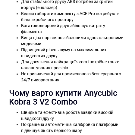
Для стабільного друку ABS потрібен закритий
корпус (енклозер)
Великі габарити комплекту з ACE Pro потребують
більше робочого простору
Багатокольоровий друк збільшує витрату
філамента
Вища ціна порівняно з базовими однокольоровими
моделями
Підвищений рівень шуму на максимальних
швидкостях друку
Для досягнення найкращої якості потрібне тонке
налаштування профілів
Не призначений для промислового безперервного
24/7 використання
Чому варто купити Anycubic
Kobra 3 V2 Combo
Швидка та ефективна робота завдяки високій
швидкості друку
Покращена автоматична калібровка платформи
підвищує якість першого шару