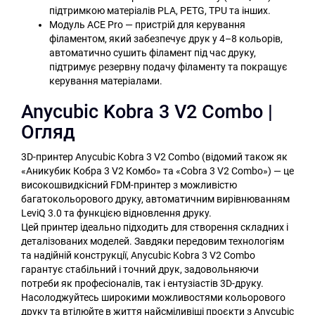
підтримкою матеріалів PLA, PETG, TPU та інших.
Модуль ACE Pro — пристрій для керування
філаментом, який забезпечує друк у 4–8 кольорів,
автоматично сушить філамент під час друку,
підтримує резервну подачу філаменту та покращує
керування матеріалами.
Anycubic Kobra 3 V2 Combo |
Огляд
3D-принтер Anycubic Kobra 3 V2 Combo (відомий також як
«Аникубик Кобра 3 V2 Комбо» та «Cobra 3 V2 Combo») — це
високошвидкісний FDM-принтер з можливістю
багатокольорового друку, автоматичним вирівнюванням
LeviQ 3.0 та функцією відновлення друку.
Цей принтер ідеально підходить для створення складних і
деталізованих моделей. Завдяки передовим технологіям
та надійній конструкції, Anycubic Kobra 3 V2 Combo
гарантує стабільний і точний друк, задовольняючи
потреби як професіоналів, так і ентузіастів 3D-друку.
Насолоджуйтесь широкими можливостями кольорового
друку та втілюйте в життя найсміливіші проєкти з Anycubic