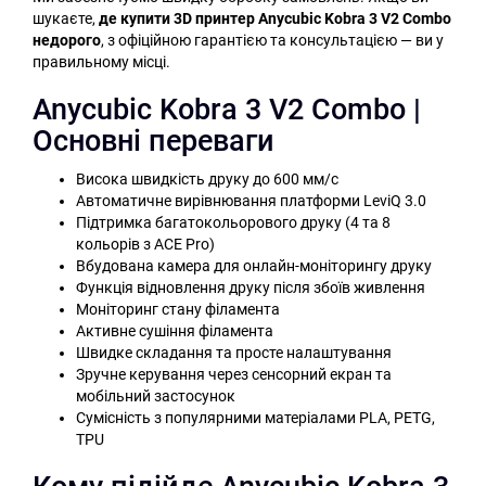
шукаєте,
де купити 3D принтер Anycubic Kobra 3 V2 Combo
недорого
, з офіційною гарантією та консультацією — ви у
правильному місці.
Anycubic Kobra 3 V2 Combo |
Основні переваги
Висока швидкість друку до 600 мм/с
Автоматичне вирівнювання платформи LeviQ 3.0
Підтримка багатокольорового друку (4 та 8
кольорів з ACE Pro)
Вбудована камера для онлайн-моніторингу друку
Функція відновлення друку після збоїв живлення
Моніторинг стану філамента
Активне сушіння філамента
Швидке складання та просте налаштування
Зручне керування через сенсорний екран та
мобільний застосунок
Сумісність з популярними матеріалами PLA, PETG,
TPU