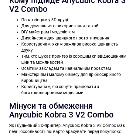
Кому підійде Anycubic Kobra 3
V2 Combo
Початківцям у 3D-друці
Для домашнього використання та хобі
DIY-майстрам і моделістам
Дизайнерам для швидкого прототипування
Користувачам, яким важлива висока швидкість
друку
Тим, хто шукає принтер із хорошим співвідношенням
ціни та можливостей
Освітнім закладам та навчальним проєктам
Майстерням і малому бізнесу для дрібносерійного
виробництва
Користувачам, які хочуть працювати з
багатокольоровими моделями
Мінуси та обмеження
Anycubic Kobra 3 V2 Combo
Як і будь-який 3D-принтер, Anycubic Kobra 3 V2 Combo має
певні особливості, які варто врахувати перед покупкою: