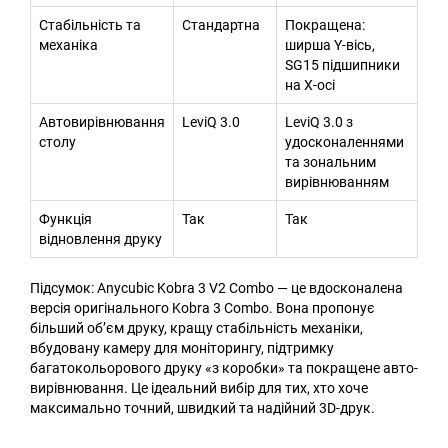
Стабільність та
Стандартна
Покращена:
механіка
ширша Y-вісь,
SG15 підшипники
на X-осі
Автовирівнювання
LeviQ 3.0
LeviQ 3.0 з
столу
удосконаленнями
та зональним
вирівнюванням
Функція
Так
Так
відновлення друку
Підсумок: Anycubic Kobra 3 V2 Combo — це вдосконалена
версія оригінального Kobra 3 Combo. Вона пропонує
більший об’єм друку, кращу стабільність механіки,
вбудовану камеру для моніторингу, підтримку
багатокольорового друку «з коробки» та покращене авто-
вирівнювання. Це ідеальний вибір для тих, хто хоче
максимально точний, швидкий та надійний 3D-друк.