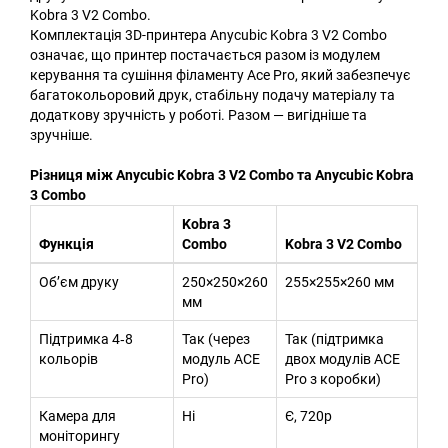
Kobra 3 V2 Combo.
Комплектація 3D-принтера Anycubic Kobra 3 V2 Combo
означає, що принтер постачається разом із модулем
керування та сушіння філаменту Ace Pro, який забезпечує
багатокольоровий друк, стабільну подачу матеріалу та
додаткову зручність у роботі. Разом — вигідніше та
зручніше.
Різниця між Anycubic Kobra 3 V2 Combo та Anycubic Kobra
3 Combo
Kobra 3
Функція
Combo
Kobra 3 V2 Combo
Об’єм друку
250×250×260
255×255×260 мм
мм
Підтримка 4‑8
Так (через
Так (підтримка
кольорів
модуль ACE
двох модулів ACE
Pro)
Pro з коробки)
Камера для
Ні
Є, 720p
моніторингу