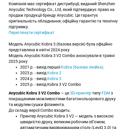
Компанія має сертифікат дистрибуції, виданий Shenzhen
Anycubic Technology Co., Ltd, який підтверджує право на
продаж продукції бренду Anycubic. Це гарантує
оригінальність обладнання, офіційну гарантію та технічну
підтримку.
Переглянути сертифікат
Модель Anycubic Kobra 3 (базова версія) була офіційно
представлена в квітні 2024 року
Модель Anycubic Kobra 3 V2 Combo анонсували в травні
2025 року
2021 р. - вихід першої
Kobra (базова лінійка).
2023 р. - вихід
Kobra 2
2024 р. - вихід
Kobra 3
2025 р. - вихід Kobra 3 V2 Combo
Anycubic Kobra 3 V2 Combo
— це
3D-принтер
типу
FDM
з
покращеними можливостями багатокольорового друку
та модулем сушки філамента.
До складу версії Combo входить:
Принтер Anycubic Kobra 3 V2 — модель з високою
швидкістю друку, великим робочим об’ємом,
автоматичним вирівнюванням столу (LeviQ 3.0) та