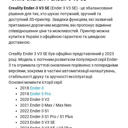
Creality Ender-3 V3 SE
(Ender 3 V3 SE) - це збалансоване
рішення для тих, хто шукає потужний, зручний та
доступний 3D-принтер. Завдяки функціям, які зазвичай
притаманні дорожчим моделям, він пропонує відмінне
співвідношення ціни та можливостей. Принтер можна
купити в Україні з офіційною гарантією та швидкою
доставкою.
Creality Ender 3 V3 SE був офіційно представлений у 2023
році. Модель є логічним розвитком популярної серії Ender-
3 та отримала суттєві оновлення порівняно з попередніми
версіями, зокрема в частині автоматизації налаштувань,
стабільності друку та зручності експлуатації.
Основні моменти історії серії:
2018
Ender-3
2018
Ender-3 Pro
2020 Ender-3 V2
2021 Ender-3 Max / Max Neo
2022 Ender-3 S1
2022 Ender-3 S1 Pro / S1 Plus
2023 Ender-3 V3 SE
2024 Ender-3 V3 KE / V3 Plus