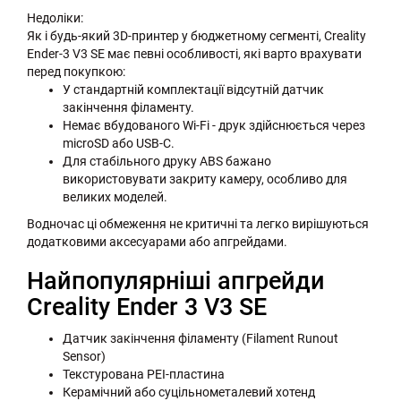
Недоліки:
Як і будь-який 3D-принтер у бюджетному сегменті, Creality
Ender-3 V3 SE має певні особливості, які варто врахувати
перед покупкою:
У стандартній комплектації відсутній датчик
закінчення філаменту.
Немає вбудованого Wi-Fi - друк здійснюється через
microSD або USB-C.
Для стабільного друку ABS бажано
використовувати закриту камеру, особливо для
великих моделей.
Водночас ці обмеження не критичні та легко вирішуються
додатковими аксесуарами або апгрейдами.
Найпопулярніші апгрейди
Creality Ender 3 V3 SE
Датчик закінчення філаменту (Filament Runout
Sensor)
Текстурована PEI-пластина
Керамічний або суцільнометалевий хотенд