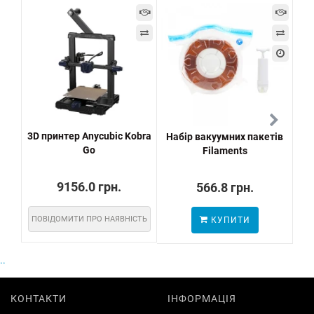
3D принтер Anycubic Kobra
Набір вакуумних пакетів
Go
Filaments
пр
9156.0 грн.
566.8 грн.
ПОВІДОМИТИ ПРО НАЯВНІСТЬ
КУПИТИ
ПО
..
КОНТАКТИ
ІНФОРМАЦІЯ