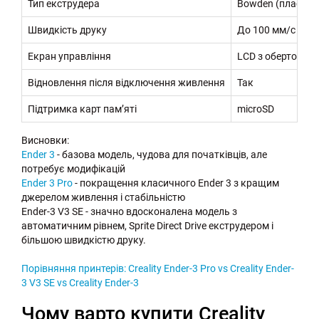
Тип екструдера
Bowden (пластик
Швидкість друку
До 100 мм/с
Екран управління
LCD з обертовим
Відновлення після відключення живлення
Так
Підтримка карт пам’яті
microSD
Висновки:
Ender 3
- базова модель, чудова для початківців, але
потребує модифікацій
Ender 3 Pro
- покращення класичного Ender 3 з кращим
джерелом живлення і стабільністю
Ender-3 V3 SE - значно вдосконалена модель з
автоматичним рівнем, Sprite Direct Drive екструдером і
більшою швидкістю друку.
Порівняння принтерів: Creality Ender-3 Pro vs Creality Ender-
3 V3 SE vs Creality Ender-3
Чому варто купити Creality