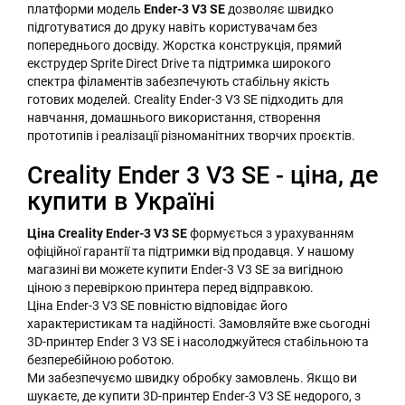
платформи модель
Ender-3 V3 SE
дозволяє швидко
підготуватися до друку навіть користувачам без
попереднього досвіду. Жорстка конструкція, прямий
екструдер Sprite Direct Drive та підтримка широкого
спектра філаментів забезпечують стабільну якість
готових моделей. Creality Ender-3 V3 SE підходить для
навчання, домашнього використання, створення
прототипів і реалізації різноманітних творчих проєктів.
Creality Ender 3 V3 SE - ціна, де
купити в Україні
Ціна Creality Ender-3 V3 SE
формується з урахуванням
офіційної гарантії та підтримки від продавця. У нашому
магазині ви можете купити Ender-3 V3 SE за вигідною
ціною з перевіркою принтера перед відправкою.
Ціна Ender-3 V3 SE повністю відповідає його
характеристикам та надійності. Замовляйте вже сьогодні
3D-принтер Ender 3 V3 SE і насолоджуйтеся стабільною та
безперебійною роботою.
Ми забезпечуємо швидку обробку замовлень. Якщо ви
шукаєте, де купити 3D-принтер Ender-3 V3 SE недорого, з