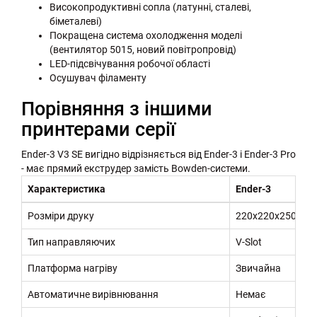
Високопродуктивні сопла (латунні, сталеві,
біметалеві)
Покращена система охолодження моделі
(вентилятор 5015, новий повітропровід)
LED-підсвічування робочої області
Осушувач філаменту
Порівняння з іншими
принтерами серії
Ender-3 V3 SE вигідно відрізняється від Ender-3 і Ender-3 Pro
- має прямий екструдер замість Bowden-системи.
Характеристика
Ender-3
Розміри друку
220x220x250 мм
Тип направляючих
V-Slot
Платформа нагріву
Звичайна
Автоматичне вирівнювання
Немає