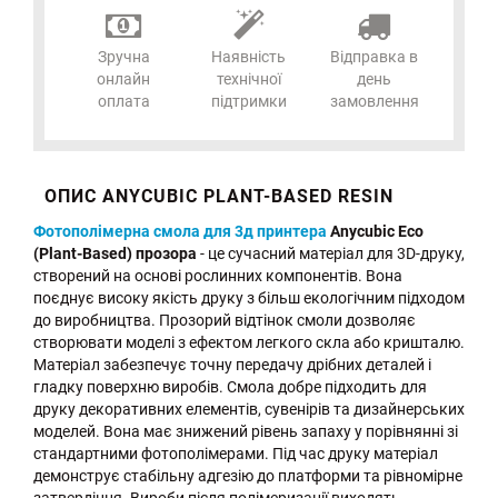
Зручна
Наявність
Відправка в
онлайн
технічної
день
оплата
підтримки
замовлення
ОПИС ANYCUBIC PLANT-BASED RESIN
Фотополімерна смола для 3д принтера
Anycubic Eco
(Plant-Based) прозора
- це сучасний матеріал для 3D-друку,
створений на основі рослинних компонентів. Вона
поєднує високу якість друку з більш екологічним підходом
до виробництва. Прозорий відтінок смоли дозволяє
створювати моделі з ефектом легкого скла або кришталю.
Матеріал забезпечує точну передачу дрібних деталей і
гладку поверхню виробів. Смола добре підходить для
друку декоративних елементів, сувенірів та дизайнерських
моделей. Вона має знижений рівень запаху у порівнянні зі
стандартними фотополімерами. Під час друку матеріал
демонструє стабільну адгезію до платформи та рівномірне