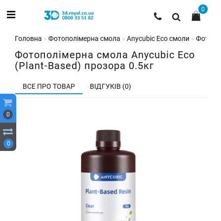
0
Головна
Фотополімерна смола
Anycubic Eco смоли
Фотопол
Фотополімерна смола Anycubic Eco
(Plant-Based) прозора 0.5кг
ВСЕ ПРО ТОВАР
ВІДГУКІВ (0)
0
0