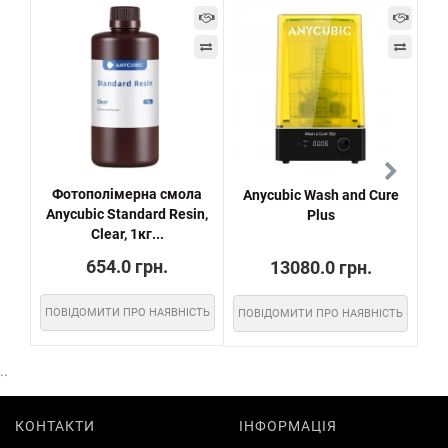
-1
Фотополімерна смола
Anycubic Wash and Cure
Anycubic Standard Resin,
Plus
Clear, 1кг...
654.0 грн.
13080.0 грн.
ПОВІДОМИТИ ПРО НАЯВНІСТЬ
ПОВІДОМИТИ ПРО НАЯВНІСТЬ
..
КОНТАКТИ
ІНФОРМАЦІЯ