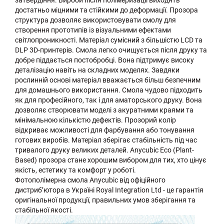
затвердіння. Вироби після полімеризації виходять
достатньо міцними та стійкими до деформації. Прозора
структура дозволяє використовувати смолу для
створення прототипів із візуальними ефектами
світлопроникності. Матеріал сумісний з більшістю LCD та
DLP 3D-принтерів. Смола легко очищується після друку та
добре піддається постобробці. Вона підтримує високу
деталізацію навіть на складних моделях. Завдяки
рослинній основі матеріал вважається більш безпечним
для домашнього використання. Смола чудово підходить
як для професійного, так і для аматорського друку. Вона
дозволяє створювати моделі з акуратними краями та
мінімальною кількістю дефектів. Прозорий колір
відкриває можливості для фарбування або тонування
готових виробів. Матеріал зберігає стабільність під час
тривалого друку великих деталей. Anycubic Eco (Plant-
Based) прозора стане хорошим вибором для тих, хто цінує
якість, естетику та комфорт у роботі.
Фотополімерна смола Anycubic від офіційного
дистриб’ютора в Україні Royal Integration Ltd - це гарантія
оригінальної продукції, правильних умов зберігання та
стабільної якості.