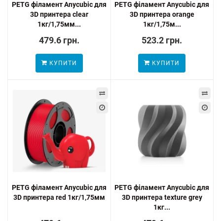
PETG філамент Anycubic для
PETG філамент Anycubic для
3D принтера clear
3D принтера orange
1кг/1,75мм...
1кг/1,75м...
479.6 грн.
523.2 грн.
КУПИТИ
КУПИТИ
PETG філамент Anycubic для
PETG філамент Anycubic для
3D принтера red 1кг/1,75мм
3D принтера texture grey
1кг...