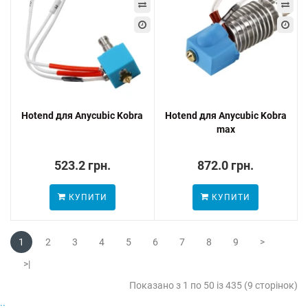
Hotend для Anycubic Kobra
Hotend для Anycubic Kobra
max
523.2 грн.
872.0 грн.
КУПИТИ
КУПИТИ
1
2
3
4
5
6
7
8
9
>
>|
Показано з 1 по 50 із 435 (9 сторінок)
..