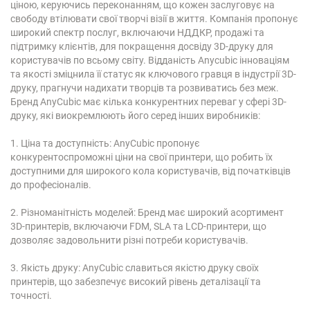
ціною, керуючись переконанням, що кожен заслуговує на
свободу втілювати свої творчі візії в життя. Компанія пропонує
широкий спектр послуг, включаючи НДДКР, продажі та
підтримку клієнтів, для покращення досвіду 3D-друку для
користувачів по всьому світу. Відданість Anycubic інноваціям
та якості зміцнила її статус як ключового гравця в індустрії 3D-
друку, прагнучи надихати творців та розвиватись без меж.
Бренд AnyCubic має кілька конкурентних переваг у сфері 3D-
друку, які виокремлюють його серед інших виробників:
1. Ціна та доступність: AnyCubic пропонує
конкурентоспроможні ціни на свої принтери, що робить їх
доступними для широкого кола користувачів, від початківців
до професіоналів.
2. Різноманітність моделей: Бренд має широкий асортимент
3D-принтерів, включаючи FDM, SLA та LCD-принтери, що
дозволяє задовольнити різні потреби користувачів.
3. Якість друку: AnyCubic славиться якістю друку своїх
принтерів, що забезпечує високий рівень деталізації та
точності.