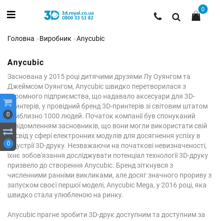
0
Головна
Виробник
Anycubic
Anycubic
Заснована у 2015 році дитячими друзями Лу Оуянгом та
Джеймсом Оуянгом, Anycubic швидко перетворилася з
скромного підприємства, що надавало аксесуари для 3D-
принтерів, у провідний бренд 3D-принтерів зі світовим штатом
0
приблизно 1000 людей. Початок компанії був спонуканий
усвідомленням засновників, що вони могли використати свій
досвід у сфері електронних модулів для досягнення успіху в
0
індустрії 3D-друку. Незважаючи на початкові невизначеності,
їхнє зобов'язання досліджувати потенціал технології 3D-друку
призвело до створення Anycubic. Бренд зіткнувся з
численними ранніми викликами, але досяг значного прориву з
запуском своєї першої моделі, Anycubic Mega, у 2016 році, яка
швидко стала улюбленою на ринку.
Anycubic прагне зробити 3D-друк доступним та доступним за