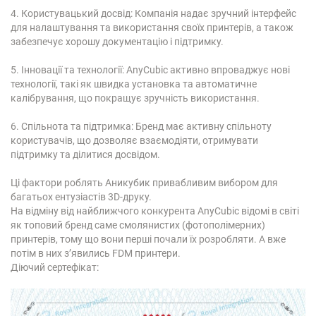
4. Користувацький досвід: Компанія надає зручний інтерфейс
для налаштування та використання своїх принтерів, а також
забезпечує хорошу документацію і підтримку.
5. Інновації та технології: AnyCubic активно впроваджує нові
технології, такі як швидка установка та автоматичне
калібрування, що покращує зручність використання.
6. Спільнота та підтримка: Бренд має активну спільноту
користувачів, що дозволяє взаємодіяти, отримувати
підтримку та ділитися досвідом.
Ці фактори роблять Аникубик привабливим вибором для
багатьох ентузіастів 3D-друку.
На відміну від найближчого конкурента AnyCubic відомі в світі
як топовий бренд саме смолянистих (фотополімерних)
принтерів, тому що вони перші почали їх розробляти. А вже
потім в них зʼявились FDM принтери.
Діючий сертефікат: