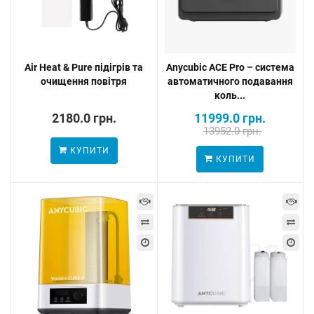
Air Heat & Pure підігрів та
Anycubic ACE Pro – система
очищення повітря
автоматичного подавання
коль...
2180.0 грн.
11999.0 грн.
13952.0 грн.
КУПИТИ
КУПИТИ