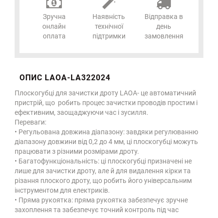
Зручна
Наявність
Відправка в
онлайн
технічної
день
оплата
підтримки
замовлення
ОПИС LAOA-LA322024
Плоскогубці для зачистки дроту LAOA- це автоматичний
пристрій, що робить процес зачистки проводів простим і
ефективним, заощаджуючи час і зусилля.
Переваги:
• Регульована довжина діапазону: завдяки регулюванню
діапазону довжини від 0,2 до 4 мм, ці плоскогубці можуть
працювати з різними розмірами дроту.
• Багатофункціональність: ці плоскогубці призначені не
лише для зачистки дроту, але й для видалення кірки та
різання плоского дроту, що робить його універсальним
інструментом для електриків.
• Пряма рукоятка: пряма рукоятка забезпечує зручне
захоплення та забезпечує точний контроль під час