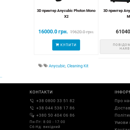
3D принтер Anycubic Photon Mono
3D принтер Any
X2
M
16000.0 грн.
61040
19620.0 грн.
КУПИТИ
ПОВІДО
НАЯВ
Anycubic
,
Cleaning Kit
..
КОНТАКТИ
ІНФОР
+38 0800 33 51 82
Про на
+38 044 538 17 86
Доста
+380 50 404 06 86
Політи
Пн-Пт: 8:00 - 17:00
Умови 
Сб-Нд: вихідний
Контак