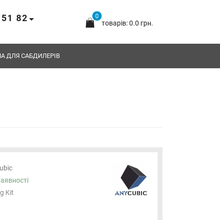
 51 82
0
товарів: 0.0 грн.
А ДЛЯ САБДИЛЕРІВ
в
ubic
наявності
g Kit