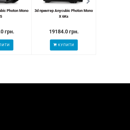
ubic Photon Mono
3d принтер Anycubic Photon Mono
3D принтер Creali
5
X 6Ks
6
0 грн.
19184.0 грн.
15042.
ПИТИ
КУПИТИ
КУП