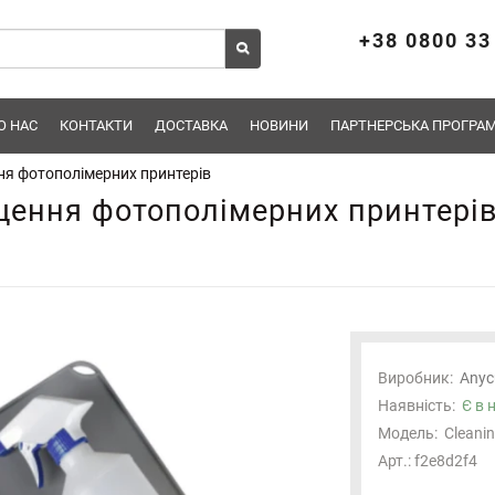
+38 0800 33
О НАС
КОНТАКТИ
ДОСТАВКА
НОВИНИ
ПАРТНЕРСЬКА ПРОГРАМ
ня фотополімерних принтерів
щення фотополімерних принтері
Виробник:
Anyc
Наявність:
Є в 
Модель:
Cleanin
Арт.: f2e8d2f4