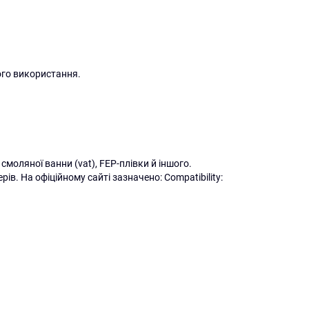
ого використання.
моляної ванни (vat), FEP-плівки й іншого.
ів. На офіційному сайті зазначено: Compatibility: