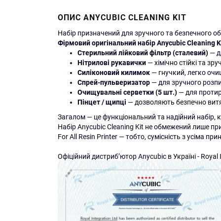
ОПИС ANYCUBIC CLEANING KIT
Набір призначений для зручного та безпечного об
Фірмовий оригінальний набір Anycubic Cleaning K
Стерильний лійковий фільтр (сталевий)
— д
Нітрилові рукавички
— хімічно стійкі та зр
Силіконовий килимок
— гнучкий, легко очи
Спрей-пульверизатор
— для зручного розпи
Очищувальні серветки (5 шт.)
— для протир
Пінцет / щипці
— дозволяють безпечно витяг
Загалом — це функціональний та надійний набір, к
Набір Anycubic Cleaning Kit не обмежений лише при
For All Resin Printer — тобто, сумісність з усіма
Офіційний дистриб’ютор Anycubic в Україні - Royal I