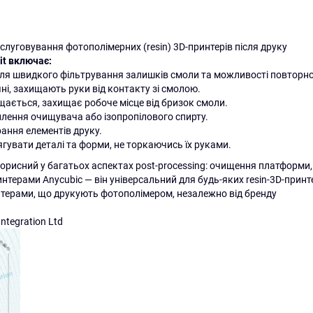
слуговування фотополімерних (resin) 3D-принтерів після друку
it включає:
ля швидкого фільтрування залишків смоли та можливості повторн
учні, захищають руки від контакту зі смолою.
щається, захищає робоче місце від бризок смоли.
лення очищувача або ізопропілового спирту.
ання елементів друку.
увати деталі та форми, не торкаючись їх руками.
орисний у багатьох аспектах post-processing: очищення платформи, с
нтерами Anycubic — він універсальний для будь-яких resin-3D-принтер
 принтерами, що друкують фотополімером, незалежно від бренду
ntegration Ltd