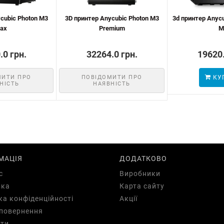
cubic Photon M3
3D принтер Anycubic Photon M3
3d принтер Anyc
ax
Premium
M
.0 грн.
32264.0 грн.
19620.
МИТИ ПРО
ПОВІДОМИТИ ПРО
КУ
НІСТЬ
НАЯВНІСТЬ
МАЦІЯ
ДОДАТКОВО
с
Виробники
вка
Карта сайту
ка конфіденційності
Акції
повернення
ти