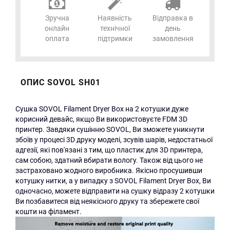
Зручна
Наявність
Відправка в
онлайн
технічної
день
оплата
підтримки
замовлення
ОПИС SOVOL SH01
Cушка SOVOL Filament Dryer Box на 2 котушки дуже
корисний девайс, якщо Ви використовуєте FDM 3D
принтер. Завдяки сушінню SOVOL, Ви зможете уникнути
збоїв у процесі 3D друку моделі, зсувів шарів, недостатньої
адгезії, які пов'язані з тим, що пластик для 3D принтера,
сам собою, здатний вбирати вологу. Також від цього не
застраховано жодного виробника. Якісно просушивши
котушку нитки, а у випадку з SOVOL Filament Dryer Box, Ви
одночасно, можете відправити на сушку відразу 2 котушки
Ви позбавитеся від неякісного друку та збережете свої
кошти на філамент.