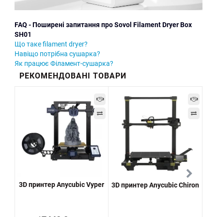
FAQ - Поширені запитання про Sovol Filament Dryer Box
SH01
Що таке filament dryer?
Навіщо потрібна сушарка?
Як працює Філамент-сушарка?
РЕКОМЕНДОВАНІ ТОВАРИ
3D принтер Anycubic Vyper
3D принтер Anycubic Chiron
3D 