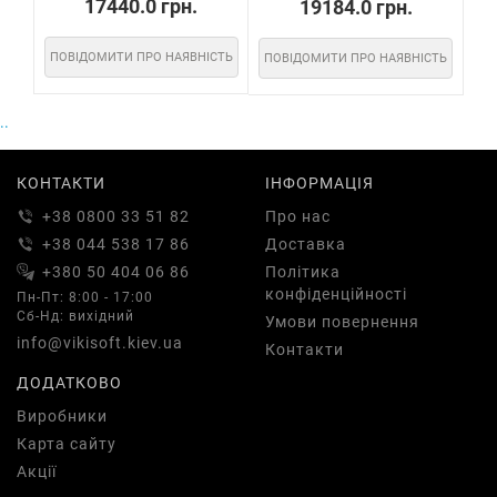
17440.0 грн.
19184.0 грн.
ПОВІДОМИТИ ПРО НАЯВНІСТЬ
ПОВІДОМИТИ ПРО НАЯВНІСТЬ
ПО
..
КОНТАКТИ
ІНФОРМАЦІЯ
+38 0800 33 51 82
Про нас
+38 044 538 17 86
Доставка
+380 50 404 06 86
Політика
конфіденційності
Пн-Пт: 8:00 - 17:00
Сб-Нд: вихідний
Умови повернення
info@vikisoft.kiev.ua
Контакти
ДОДАТКОВО
Виробники
Карта сайту
Акції