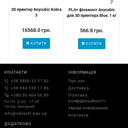
3D принтер Anycubic Kobra
PLA+ філамент Anycubic
P
3
для 3D принтера Blue, 1 кг
16568.0 грн.
566.8 грн.
КУПИТИ
КУПИТИ
ПО
..
КОНТАКТИ
ІНФОРМАЦІЯ
+38 0800 33 51 82
Про нас
+38 044 538 17 86
Доставка
+380 50 404 06 86
Політика
конфіденційності
Пн-Пт: 8:00 - 17:00
Сб-Нд: вихідний
Умови повернення
info@vikisoft.kiev.ua
Контакти
ДОДАТКОВО