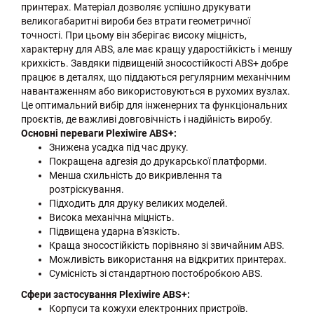
принтерах. Матеріал дозволяє успішно друкувати
великогабаритні вироби без втрати геометричної
точності. При цьому він зберігає високу міцність,
характерну для ABS, але має кращу ударостійкість і меншу
крихкість. Завдяки підвищеній зносостійкості ABS+ добре
працює в деталях, що піддаються регулярним механічним
навантаженням або використовуються в рухомих вузлах.
Це оптимальний вибір для інженерних та функціональних
проєктів, де важливі довговічність і надійність виробу.
Основні переваги Plexiwire ABS+:
Знижена усадка під час друку.
Покращена адгезія до друкарської платформи.
Менша схильність до викривлення та
розтріскування.
Підходить для друку великих моделей.
Висока механічна міцність.
Підвищена ударна в'язкість.
Краща зносостійкість порівняно зі звичайним ABS.
Можливість використання на відкритих принтерах.
Сумісність зі стандартною постобробкою ABS.
Сфери застосування Plexiwire ABS+:
Корпуси та кожухи електронних пристроїв.