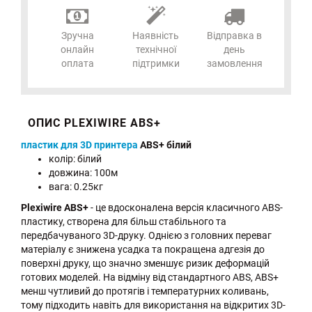
Зручна
Наявність
Відправка в
онлайн
технічної
день
оплата
підтримки
замовлення
ОПИС PLEXIWIRE ABS+
пластик для 3D принтера
ABS+ білий
колір: білий
довжина: 100м
вага: 0.25кг
Plexiwire ABS+
- це вдосконалена версія класичного ABS-
пластику, створена для більш стабільного та
передбачуваного 3D-друку. Однією з головних переваг
матеріалу є знижена усадка та покращена адгезія до
поверхні друку, що значно зменшує ризик деформацій
готових моделей. На відміну від стандартного ABS, ABS+
менш чутливий до протягів і температурних коливань,
тому підходить навіть для використання на відкритих 3D-