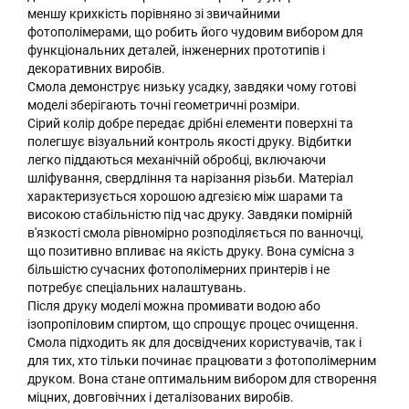
меншу крихкість порівняно зі звичайними
фотополімерами, що робить його чудовим вибором для
функціональних деталей, інженерних прототипів і
декоративних виробів.
Смола демонструє низьку усадку, завдяки чому готові
моделі зберігають точні геометричні розміри.
Сірий колір добре передає дрібні елементи поверхні та
полегшує візуальний контроль якості друку. Відбитки
легко піддаються механічній обробці, включаючи
шліфування, свердління та нарізання різьби. Матеріал
характеризується хорошою адгезією між шарами та
високою стабільністю під час друку. Завдяки помірній
в'язкості смола рівномірно розподіляється по ванночці,
що позитивно впливає на якість друку. Вона сумісна з
більшістю сучасних фотополімерних принтерів і не
потребує спеціальних налаштувань.
Після друку моделі можна промивати водою або
ізопропіловим спиртом, що спрощує процес очищення.
Смола підходить як для досвідчених користувачів, так і
для тих, хто тільки починає працювати з фотополімерним
друком. Вона стане оптимальним вибором для створення
міцних, довговічних і деталізованих виробів.