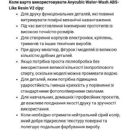
Коли варто використовувати Anycubic Water-Wash ABS-
Like Resin V2 сіру:
Для друку функціональних деталей, які повинні
витримувати помірні механічні навантаження.
Під час виготовлення інженерних прототипів із
високою точністю розмірів.
Для створення корпусів електроніки, кріплень,
тримачів та інших технічних виробів.
При друку мініатюр, фігурок і моделей із великою
кількістю дрібних деталей.
Якщо потрібна проста післяобробка без
використання великої кількості ізопропілового
спирту, оскільки моделі можна промивати водою.
Для деталей, яким потрібна підвищена
ударостійкість і менша крихкість у порівнянні зі
стандартними фотополімерними смолами.
Для навчальних, домашніх і професійних проєктів,
де важливе поєднання якості друку та зручності
використання.
Коли необхідно отримати нейтральний сірий колір,
який добре підкреслює текстуру поверхні та
полегшує подальше фарбування виробу.