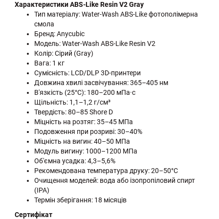
Характеристики ABS-Like Resin V2 Gray
Тип матеріалу: Water-Wash ABS-Like фотополімерна
смола
Бренд: Anycubic
Модель: Water-Wash ABS-Like Resin V2
Колір: Сірий (Gray)
Вага: 1 кг
Сумісність: LCD/DLP 3D-принтери
Довжина хвилі засвічування: 365–405 нм
В'язкість (25°C): 180–200 мПа·с
Щільність: 1,1–1,2 г/см³
Твердість: 80–85 Shore D
Міцність на розтяг: 35–45 МПа
Подовження при розриві: 30–40%
Міцність на вигин: 40–50 МПа
Модуль вигину: 1000–1200 МПа
Об'ємна усадка: 4,3–5,6%
Рекомендована температура друку: 20–50°C
Очищення моделей: вода або ізопропіловий спирт
(IPA)
Термін зберігання: 18 місяців
Сертифікат