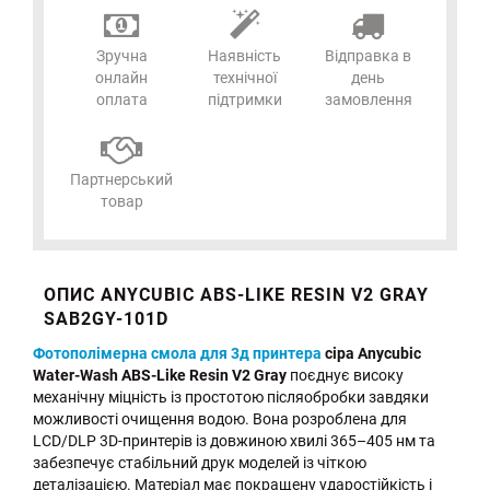
Зручна
Наявність
Відправка в
онлайн
технічної
день
оплата
підтримки
замовлення
Партнерський
товар
ОПИС ANYCUBIC ABS-LIKE RESIN V2 GRAY
SAB2GY-101D
Фотополімерна смола для 3д принтера
сіра Anycubic
Water-Wash ABS-Like Resin V2 Gray
поєднує високу
механічну міцність із простотою післяобробки завдяки
можливості очищення водою. Вона розроблена для
LCD/DLP 3D-принтерів із довжиною хвилі 365–405 нм та
забезпечує стабільний друк моделей із чіткою
деталізацією. Матеріал має покращену ударостійкість і