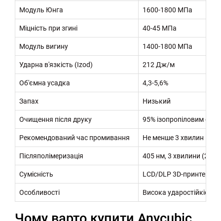
Модуль Юнга
1600-1800 МПа
Міцність при згині
40-45 МПа
Модуль вигину
1400-1800 МПа
Ударна в'язкість (Izod)
212 Дж/м
Об'ємна усадка
4,3-5,6%
Запах
Низький
Очищення після друку
95% ізопропіловим спир
Рекомендований час промивання
Не менше 3 хвилин
Післяполімеризація
405 нм, 3 хвилини (25 0
Сумісність
LCD/DLP 3D-принтери з
Особливості
Висока ударостійкість, 
Чому варто купити Anycubic