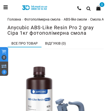
0
Головна
Фотополімерна смола
ABS-like смоли
Смола Anycub
Anycubic ABS-Like Resin Pro 2 gray
Сіра 1кг фотополімерна смола
ВСЕ ПРО ТОВАР
ВІДГУКІВ (0)
0
0