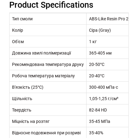
Product Specifications
Тип смоли
ABS-Like Resin Pro 2
Колір
Сіра (Gray)
Об'єм
1 кг
Довжина хвилі полімеризації
365-405 нм
Рекомендована температура друку
20-50°C
Робоча температура матеріалу
20-40°C
В'язкість (25°C)
300-400 мПа·с
Щільність
1,05-1,25 г/см³
Твердість
82-84 HD
Міцність на розтяг
35-45 МПа
Відносне подовження при розриві
35-40%