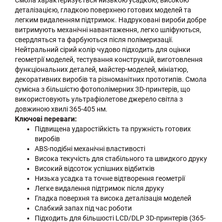
деталізацією, гладкою поверхнею готових моделей та
легким видаленням підтримок. Надруковані вироби добре
витримують механічні навантаження, легко шліфуються,
свердляться та фарбуються після полімеризації.
Нейтральний сірий колір чудово підходить для оцінки
геометрії моделей, тестування конструкцій, виготовлення
функціональних деталей, майстер-моделей, мініатюр,
декоративних виробів та різноманітних прототипів. Смола
сумісна з більшістю фотополімерних 3D-принтерів, що
використовують ультрафіолетове джерело світла з
довжиною хвилі 365-405 нм.
Ключові переваги:
Підвищена ударостійкість та пружність готових
виробів
ABS-подібні механічні властивості
Висока текучість для стабільного та швидкого друку
Високий відсоток успішних відбитків
Низька усадка та точне відтворення геометрії
Легке видалення підтримок після друку
Гладка поверхня та висока деталізація моделей
Слабкий запах під час роботи
Підходить для більшості LCD/DLP 3D-принтерів (365-