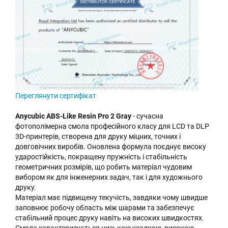
Переглянути сертифікат
Anycubic ABS-Like Resin Pro 2 Gray
- сучасна
фотополімерна смола професійного класу для LCD та DLP
3D-принтерів, створена для друку міцних, точних і
довговічних виробів. Оновлена формула поєднує високу
ударостійкість, покращену пружність і стабільність
геометричних розмірів, що робить матеріал чудовим
вибором як для інженерних задач, так і для художнього
друку.
Матеріал має підвищену текучість, завдяки чому швидше
заповнює робочу область між шарами та забезпечує
стабільний процес друку навіть на високих швидкостях.
Смола характеризується низькою усадкою, високою